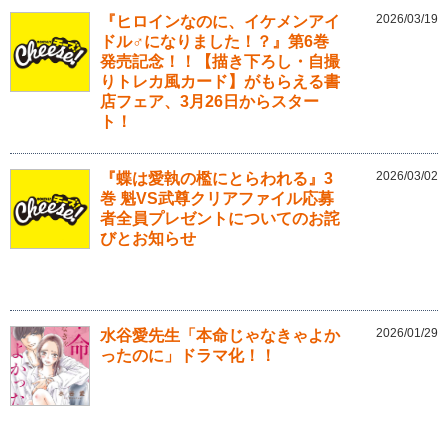
2026/03/19
『ヒロインなのに、イケメンアイ
ドル♂になりました！？』第6巻
発売記念！！【描き下ろし・自撮
りトレカ風カード】がもらえる書
店フェア、3月26日からスター
ト！
2026/03/02
『蝶は愛執の檻にとらわれる』3
巻 魁VS武尊クリアファイル応募
者全員プレゼントについてのお詫
びとお知らせ
2026/01/29
水谷愛先生「本命じゃなきゃよか
ったのに」ドラマ化！！