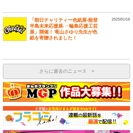
2025/01/16
「朝日チャリティー色紙展-能登
半島未来応援展-・輪島応援工芸
展」開催！ 竜山さゆり先生が色
紙を寄贈されました！
さらに過去のニュース >