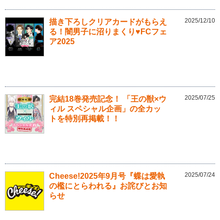
2025/12/10
描き下ろしクリアカードがもらえ
る！闇男子に沼りまくり♥FCフェ
ア2025
2025/07/25
完結18巻発売記念！ 「王の獣×ウ
ィル スペシャル企画」の全カッ
トを特別再掲載！！
2025/07/24
Cheese!2025年9月号『蝶は愛執
の檻にとらわれる』お詫びとお知
らせ