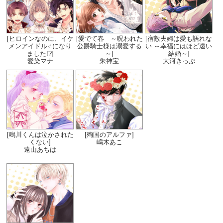
[ヒロインなのに、イケ
[愛でて春 ～呪われた
[宿敵夫婦は愛も語れな
メンアイドル♂になり
公爵騎士様は溺愛する
い ～幸福にはほど遠い
ました!?]
～]
結婚～]
愛染マナ
朱神宝
大河きっぷ
[鳴川くんは泣かされた
[殉国のアルファ]
くない]
嶋木あこ
遠山あちは