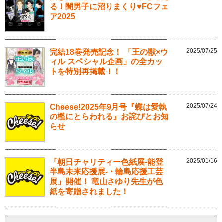
る！闇男子に沼りまくり♥FCフェ
ア2025
2025/07/25
完結18巻発売記念！ 「王の獣×ウ
ィル スペシャル企画」の全カッ
トを特別再掲載！！
2025/07/24
Cheese!2025年9月号『蝶は愛執
の檻にとらわれる』お詫びとお知
らせ
2025/01/16
「朝日チャリティー色紙展-能登
半島未来応援展-・輪島応援工芸
展」開催！ 竜山さゆり先生が色
紙を寄贈されました！