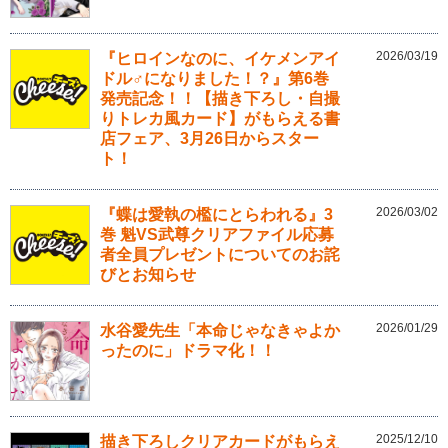
2026/03/19
『ヒロインなのに、イケメンアイ
ドル♂になりました！？』第6巻
発売記念！！【描き下ろし・自撮
りトレカ風カード】がもらえる書
店フェア、3月26日からスター
ト！
2026/03/02
『蝶は愛執の檻にとらわれる』3
巻 魁VS武尊クリアファイル応募
者全員プレゼントについてのお詫
びとお知らせ
2026/01/29
水谷愛先生「本命じゃなきゃよか
ったのに」ドラマ化！！
2025/12/10
描き下ろしクリアカードがもらえ