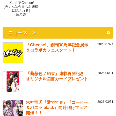
プレミアCheese!
[虎くんは今日もお嬢様
に試される]
菊乃杏
ニュース >
2026/07/24
「Cheese!」創刊30周年記念展示
＆コラボカフェスタート！
2026/06/01
「薔薇色ノ約束」連載再開記念！
オリジナル図書カードプレゼント
2026/03/31
朱神宝氏『愛でて春』『コーヒー
＆バニラ black』同時刊行フェア
開催！！