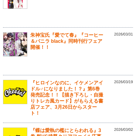
2026/03/31
朱神宝氏『愛でて春』『コーヒー
＆バニラ black』同時刊行フェア
開催！！
2026/03/19
『ヒロインなのに、イケメンアイ
ドル♂になりました！？』第6巻
発売記念！！【描き下ろし・自撮
りトレカ風カード】がもらえる書
店フェア、3月26日からスター
ト！
2026/03/02
『蝶は愛執の檻にとらわれる』3