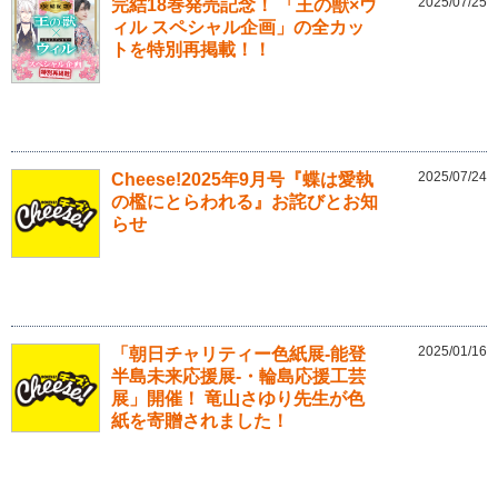
2025/07/25
完結18巻発売記念！ 「王の獣×ウ
ィル スペシャル企画」の全カッ
トを特別再掲載！！
2025/07/24
Cheese!2025年9月号『蝶は愛執
の檻にとらわれる』お詫びとお知
らせ
2025/01/16
「朝日チャリティー色紙展-能登
半島未来応援展-・輪島応援工芸
展」開催！ 竜山さゆり先生が色
紙を寄贈されました！