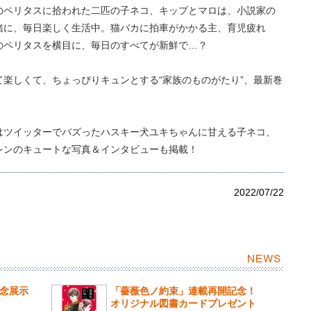
のペリタスに拾われた二匹の子ネコ、キップとマロは、小説家の
緒に、毎日楽しく生活中。猫バカに拍車がかかる主、育児疲れ
のペリタスを横目に、毎日のすべてが新鮮で…？
て楽しくて、ちょっぴりキュンとする“家族のものがたり”、最新巻
はツイッターでバズったハスキー犬ユキちゃんに甘える子ネコ、
レンのキュートな写真＆インタビューも掲載！
2022/07/22
記念展示
「薔薇色ノ約束」連載再開記念！
オリジナル図書カードプレゼント