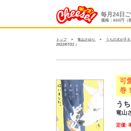
毎月24日
価格：660円（
トップ
>
竜山さゆり
>
うちの犬が子ネ
2022/07/22 ）
可
巻
うち
竜山
定価: 