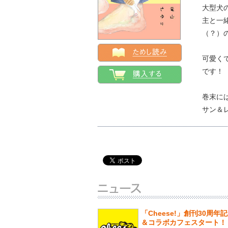
大型犬
主と一
（？）
可愛く
です！
巻末に
サン＆
「Cheese!」創刊30周年
＆コラボカフェスタート！