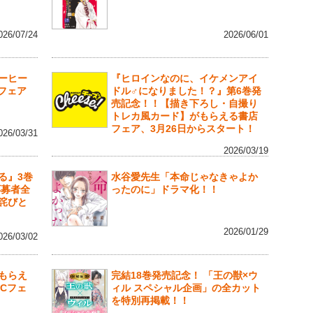
026/07/24
2026/06/01
ーヒー
『ヒロインなのに、イケメンアイ
行フェア
ドル♂になりました！？』第6巻発
売記念！！【描き下ろし・自撮り
トレカ風カード】がもらえる書店
フェア、3月26日からスタート！
026/03/31
2026/03/19
る』3巻
水谷愛先生「本命じゃなきゃよか
応募者全
ったのに」ドラマ化！！
詫びと
2026/01/29
026/03/02
もらえ
完結18巻発売記念！ 「王の獣×ウ
Cフェ
ィル スペシャル企画」の全カット
を特別再掲載！！