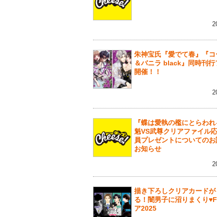
2
朱神宝氏『愛でて春』『コ
＆バニラ black』同時刊
開催！！
2
『蝶は愛執の檻にとらわれ
魁VS武尊クリアファイル
員プレゼントについてのお
お知らせ
2
描き下ろしクリアカードが
る！闇男子に沼りまくり♥F
ア2025