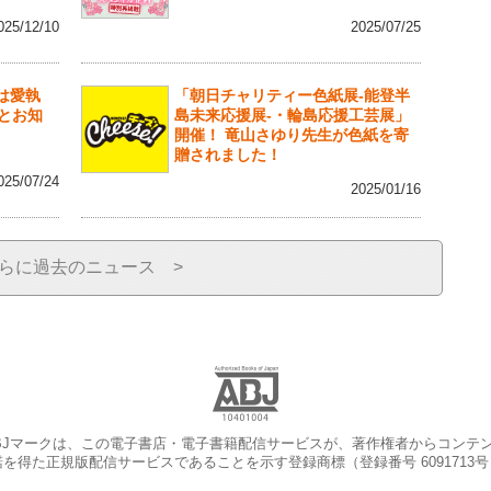
025/12/10
2025/07/25
蝶は愛執
「朝日チャリティー色紙展-能登半
とお知
島未来応援展-・輪島応援工芸展」
開催！ 竜山さゆり先生が色紙を寄
贈されました！
025/07/24
2025/01/16
らに過去のニュース >
BJマークは、この電子書店・電子書籍配信サービスが、著作権者からコンテ
を得た正規版配信サービスであることを示す登録商標（登録番号 6091713