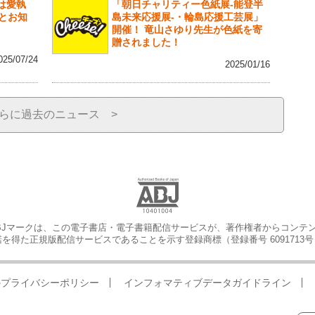
蝶は愛執
「朝日チャリティー色紙展-能登半
とお知
島未来応援展-・輪島応援工芸展」
開催！ 竜山さゆり先生が色紙を寄
贈されました！
025/07/24
2025/01/16
らに過去のニュース >
BJマークは、この電子書店・電子書籍配信サービスが、著作権者からコンテ
を得た正規版配信サービスであることを示す登録商標（登録番号 6091713
のプライバシーポリシー
インフォマティブデータガイドライン