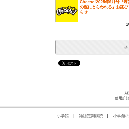
Cheese!2025年9月号『
の檻にとらわれる』お詫び
らせ
2
さ
A
使用許諾
小学館
雑誌定期購読
小学館