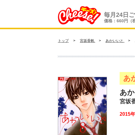
毎月24日
価格：660円（
トップ
>
宮坂香帆
>
あかいいと
> あ
あ
あか
宮坂
2015