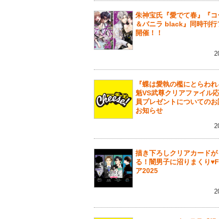
朱神宝氏『愛でて春』『コ
＆バニラ black』同時刊
開催！！
2
『蝶は愛執の檻にとらわれ
魁VS武尊クリアファイル
員プレゼントについてのお
お知らせ
2
描き下ろしクリアカードが
る！闇男子に沼りまくり♥F
ア2025
2