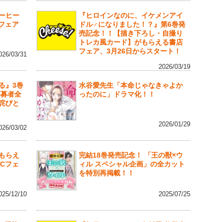
ーヒー
『ヒロインなのに、イケメンアイ
行フェア
ドル♂になりました！？』第6巻発
売記念！！【描き下ろし・自撮り
トレカ風カード】がもらえる書店
フェア、3月26日からスタート！
026/03/31
2026/03/19
る』3巻
水谷愛先生「本命じゃなきゃよか
応募者全
ったのに」ドラマ化！！
詫びと
2026/01/29
026/03/02
もらえ
完結18巻発売記念！ 「王の獣×ウ
Cフェ
ィル スペシャル企画」の全カット
を特別再掲載！！
025/12/10
2025/07/25