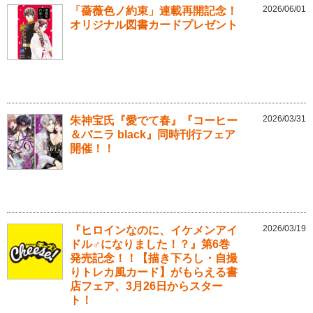
2026/06/01
「薔薇色ノ約束」連載再開記念！
オリジナル図書カードプレゼント
2026/03/31
朱神宝氏『愛でて春』『コーヒー
＆バニラ black』同時刊行フェア
開催！！
2026/03/19
『ヒロインなのに、イケメンアイ
ドル♂になりました！？』第6巻
発売記念！！【描き下ろし・自撮
りトレカ風カード】がもらえる書
店フェア、3月26日からスター
ト！