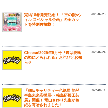
2025/07/25
完結18巻発売記念！ 「王の獣×ウ
ィル スペシャル企画」の全カッ
トを特別再掲載！！
2025/07/24
Cheese!2025年9月号『蝶は愛執
の檻にとらわれる』お詫びとお知
らせ
2025/01/16
「朝日チャリティー色紙展-能登
半島未来応援展-・輪島応援工芸
展」開催！ 竜山さゆり先生が色
紙を寄贈されました！