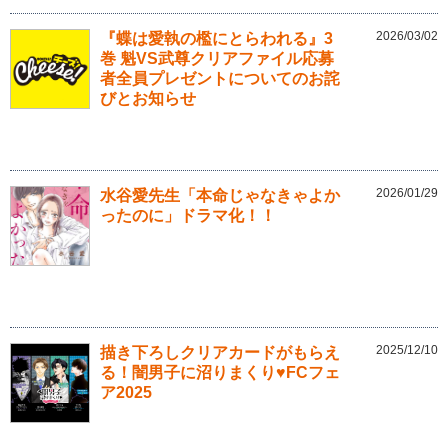
2026/03/02
『蝶は愛執の檻にとらわれる』3
巻 魁VS武尊クリアファイル応募
者全員プレゼントについてのお詫
びとお知らせ
2026/01/29
水谷愛先生「本命じゃなきゃよか
ったのに」ドラマ化！！
2025/12/10
描き下ろしクリアカードがもらえ
る！闇男子に沼りまくり♥FCフェ
ア2025