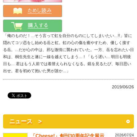
「俺のものだ！...そう言って虹を自分のものにしてしまいたい...!!」皆に
隠れてコソ恋をし始める岳と虹。虹の心の傷を癒やすため、優しく接す
る岳。...だが心の中は、邪な激情に襲われていた。一方、岳を忘れたい日
和は、桐生先生と遂に一線を越えてしまう...！「もう遅い... 明日も明後
日も... 君はもう人前では着替えられなくなる。鏡を見るたび、毎日思い
出せ。君を初めて抱いた男が誰か...」
2019/06/26
ニュース >
2026/07/24
「Cheese!」創刊30周年記念展示