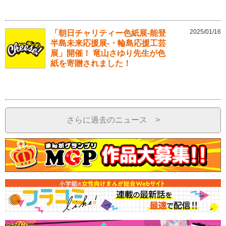
2025/01/16
「朝日チャリティー色紙展-能登
半島未来応援展-・輪島応援工芸
展」開催！ 竜山さゆり先生が色
紙を寄贈されました！
さらに過去のニュース >