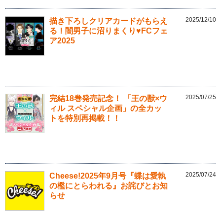
2025/12/10
描き下ろしクリアカードがもらえ
る！闇男子に沼りまくり♥FCフェ
ア2025
2025/07/25
完結18巻発売記念！ 「王の獣×ウ
ィル スペシャル企画」の全カッ
トを特別再掲載！！
2025/07/24
Cheese!2025年9月号『蝶は愛執
の檻にとらわれる』お詫びとお知
らせ