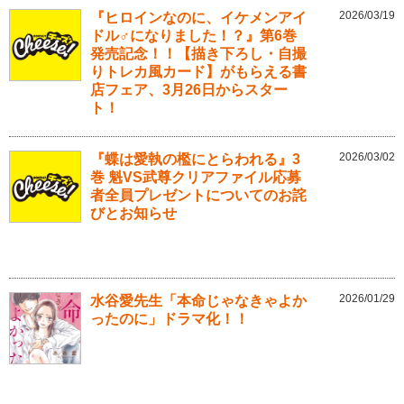
2026/03/19
『ヒロインなのに、イケメンアイ
ドル♂になりました！？』第6巻
発売記念！！【描き下ろし・自撮
りトレカ風カード】がもらえる書
店フェア、3月26日からスター
ト！
2026/03/02
『蝶は愛執の檻にとらわれる』3
巻 魁VS武尊クリアファイル応募
者全員プレゼントについてのお詫
びとお知らせ
2026/01/29
水谷愛先生「本命じゃなきゃよか
ったのに」ドラマ化！！