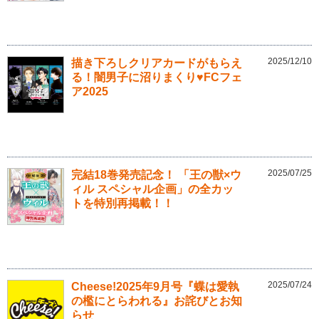
2025/12/10
描き下ろしクリアカードがもらえ
る！闇男子に沼りまくり♥FCフェ
ア2025
2025/07/25
完結18巻発売記念！ 「王の獣×ウ
ィル スペシャル企画」の全カッ
トを特別再掲載！！
2025/07/24
Cheese!2025年9月号『蝶は愛執
の檻にとらわれる』お詫びとお知
らせ