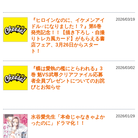
2026/03/19
『ヒロインなのに、イケメンアイ
ドル♂になりました！？』第6巻
発売記念！！【描き下ろし・自撮
りトレカ風カード】がもらえる書
店フェア、3月26日からスター
ト！
2026/03/02
『蝶は愛執の檻にとらわれる』3
巻 魁VS武尊クリアファイル応募
者全員プレゼントについてのお詫
びとお知らせ
2026/01/29
水谷愛先生「本命じゃなきゃよか
ったのに」ドラマ化！！