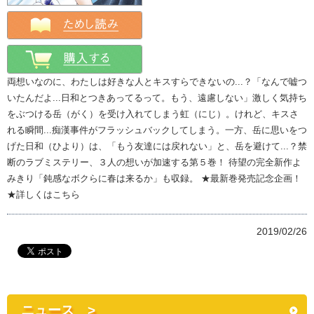
両想いなのに、わたしは好きな人とキスすらできないの...？「なんで嘘つ
いたんだよ...日和とつきあってるって。もう、遠慮しない」激しく気持ち
をぶつける岳（がく）を受け入れてしまう虹（にじ）。けれど、キスさ
れる瞬間...痴漢事件がフラッシュバックしてしまう。一方、岳に思いをつ
げた日和（ひより）は、「もう友達には戻れない」と、岳を避けて...？禁
断のラブミステリー、３人の想いが加速する第５巻！ 待望の完全新作よ
みきり「鈍感なボクらに春は来るか」も収録。 ★最新巻発売記念企画！
★詳しくはこちら
2019/02/26
ニュース >