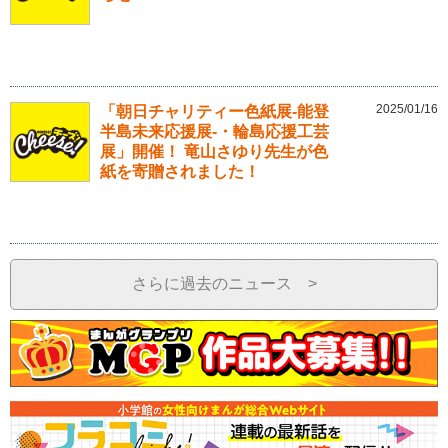
2025/01/16
「朝日チャリティー色紙展-能登
半島未来応援展-・輪島応援工芸
展」開催！ 竜山さゆり先生が色
紙を寄贈されました！
さらに過去のニュース >