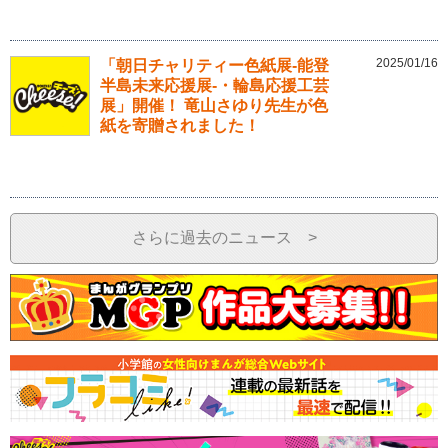
2025/01/16
「朝日チャリティー色紙展-能登
半島未来応援展-・輪島応援工芸
展」開催！ 竜山さゆり先生が色
紙を寄贈されました！
さらに過去のニュース >