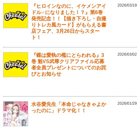
2026/03/19
『ヒロインなのに、イケメンアイ
ドル♂になりました！？』第6巻
発売記念！！【描き下ろし・自撮
りトレカ風カード】がもらえる書
店フェア、3月26日からスター
ト！
2026/03/02
『蝶は愛執の檻にとらわれる』3
巻 魁VS武尊クリアファイル応募
者全員プレゼントについてのお詫
びとお知らせ
2026/01/29
水谷愛先生「本命じゃなきゃよか
ったのに」ドラマ化！！