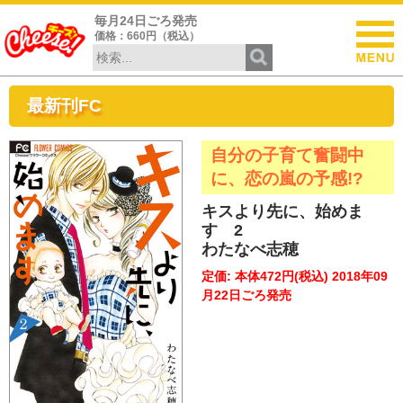
毎月24日ごろ発売
価格：660円（税込）
最新刊FC
自分の子育て奮闘中
に、恋の嵐の予感!?
キスより先に、始めま
す 2
わたなべ志穂
定価: 本体472円(税込) 2018年09
月22日ごろ発売