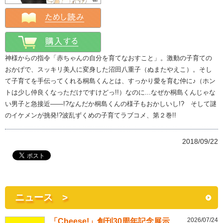
神様からの指令「赤ちゃんの自分を育てなおすこと」。激動の子育ての
おかげで、スッキリ美人に変身した沼田八重子（ぬまたやえこ）。そし
て子育てを手伝ってくれる桐島くんとは、すっかり愛を育む仲に♪（ホン
トは少し仲良くなっただけですけどっ!!）なのに...なぜか桐島くんじゃな
い男子と急接近――!?なんだか桐島くんの様子もおかしいし!? そして謎
のイケメンが挑発!?波乱ずくめの子育てラブコメ、第２巻!!
2018/09/22
ニュース >
2026/07/24
「Cheese!」創刊30周年記念展示