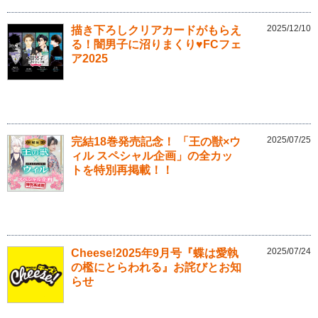
2025/12/10
描き下ろしクリアカードがもらえ
る！闇男子に沼りまくり♥FCフェ
ア2025
2025/07/25
完結18巻発売記念！ 「王の獣×ウ
ィル スペシャル企画」の全カッ
トを特別再掲載！！
2025/07/24
Cheese!2025年9月号『蝶は愛執
の檻にとらわれる』お詫びとお知
らせ