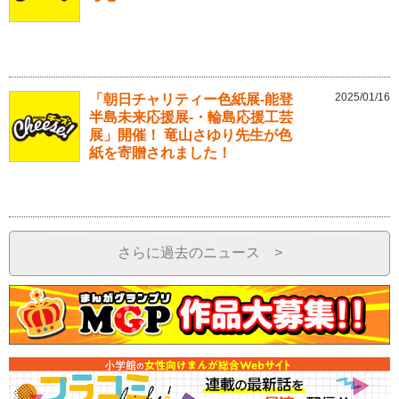
2025/01/16
「朝日チャリティー色紙展-能登
半島未来応援展-・輪島応援工芸
展」開催！ 竜山さゆり先生が色
紙を寄贈されました！
さらに過去のニュース >