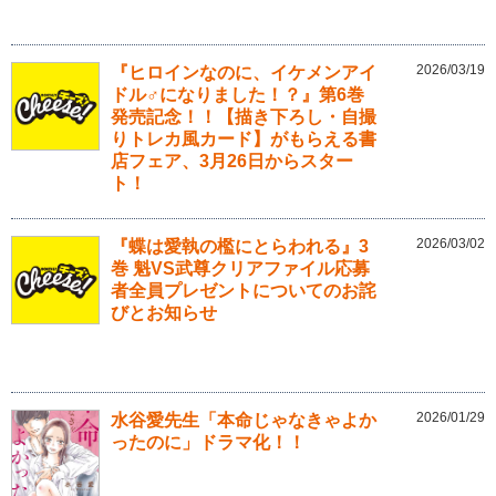
2026/03/19
『ヒロインなのに、イケメンアイ
ドル♂になりました！？』第6巻
発売記念！！【描き下ろし・自撮
りトレカ風カード】がもらえる書
店フェア、3月26日からスター
ト！
2026/03/02
『蝶は愛執の檻にとらわれる』3
巻 魁VS武尊クリアファイル応募
者全員プレゼントについてのお詫
びとお知らせ
2026/01/29
水谷愛先生「本命じゃなきゃよか
ったのに」ドラマ化！！