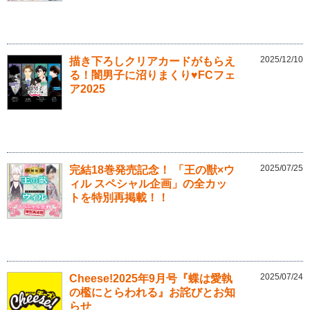
2025/12/10
描き下ろしクリアカードがもらえ
る！闇男子に沼りまくり♥FCフェ
ア2025
2025/07/25
完結18巻発売記念！ 「王の獣×ウ
ィル スペシャル企画」の全カッ
トを特別再掲載！！
2025/07/24
Cheese!2025年9月号『蝶は愛執
の檻にとらわれる』お詫びとお知
らせ