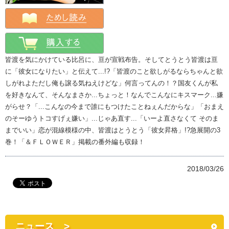
皆渡を気にかけている比呂に、亘が宣戦布告。そしてとうとう皆渡は亘
に「彼女になりたい」と伝えて...!?「皆渡のこと欲しがるならちゃんと欲
しがれよただし俺も譲る気ねえけどな」何言ってんの！？国友くんが私
を好きなんて、そんなまさか...ちょっと！なんでこんなにキスマーク...嫌
がらせ？「...こんなの今まで誰にもつけたことねぇんだからな」「おまえ
のそーゆうトコすげぇ嫌い」...じゃあ直す...「いーよ直さなくて そのま
までいい」恋が混線模様の中、皆渡はとうとう「彼女昇格」!?急展開の3
巻！「＆ＦＬＯＷＥＲ」掲載の番外編も収録！
2018/03/26
ニュース >