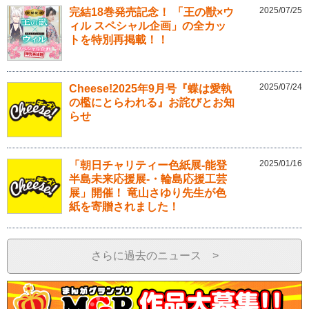
2025/07/25
完結18巻発売記念！ 「王の獣×ウ
ィル スペシャル企画」の全カッ
トを特別再掲載！！
2025/07/24
Cheese!2025年9月号『蝶は愛執
の檻にとらわれる』お詫びとお知
らせ
2025/01/16
「朝日チャリティー色紙展-能登
半島未来応援展-・輪島応援工芸
展」開催！ 竜山さゆり先生が色
紙を寄贈されました！
さらに過去のニュース >