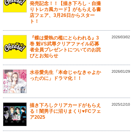
発売記念！！【描き下ろし・自撮
りトレカ風カード】がもらえる書
店フェア、3月26日からスター
ト！
2026/03/02
『蝶は愛執の檻にとらわれる』3
巻 魁VS武尊クリアファイル応募
者全員プレゼントについてのお詫
びとお知らせ
2026/01/29
水谷愛先生「本命じゃなきゃよか
ったのに」ドラマ化！！
2025/12/10
描き下ろしクリアカードがもらえ
る！闇男子に沼りまくり♥FCフェ
ア2025