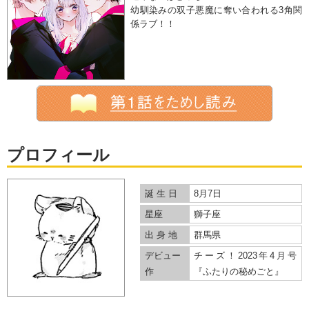
幼馴染みの双子悪魔に奪い合われる3角関
係ラブ！！
プロフィール
誕 生 日
8月7日
星座
獅子座
出 身 地
群馬県
デビュー
チーズ！2023年4月号
作
『ふたりの秘めごと』