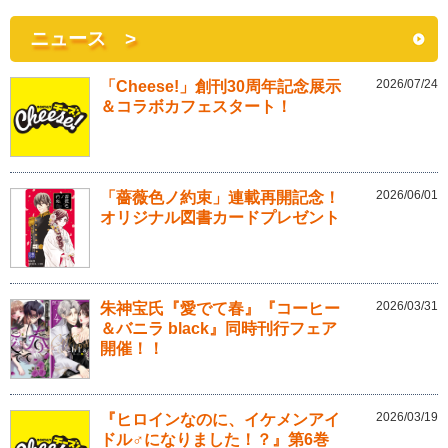
ニュース >
2026/07/24
「Cheese!」創刊30周年記念展示
＆コラボカフェスタート！
2026/06/01
「薔薇色ノ約束」連載再開記念！
オリジナル図書カードプレゼント
2026/03/31
朱神宝氏『愛でて春』『コーヒー
＆バニラ black』同時刊行フェア
開催！！
2026/03/19
『ヒロインなのに、イケメンアイ
ドル♂になりました！？』第6巻