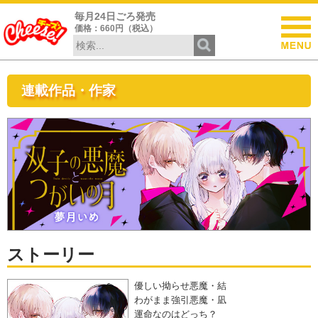
毎月24日ごろ発売
価格：660円（税込）
連載作品・作家
ストーリー
優しい拗らせ悪魔・結
わがまま強引悪魔・凪
運命なのはどっち？