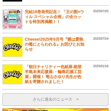
2025/07/25
完結18巻発売記念！ 「王の獣×ウ
ィル スペシャル企画」の全カッ
トを特別再掲載！！
2025/07/24
Cheese!2025年9月号『蝶は愛執
の檻にとらわれる』お詫びとお知
らせ
2025/01/16
「朝日チャリティー色紙展-能登
半島未来応援展-・輪島応援工芸
展」開催！ 竜山さゆり先生が色
紙を寄贈されました！
さらに過去のニュース >