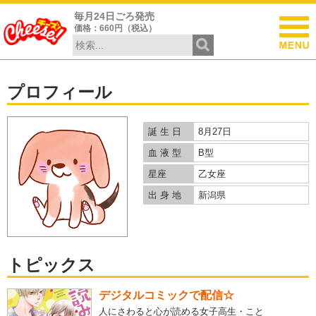
毎月24日ごろ発売
価格：660円（税込）
プロフィール
誕 生 日
8月27日
血 液 型
B型
星座
乙女座
出 身 地
新潟県
トピックス
デジタルコミックで配信☆
人にさわると心が読める女子高生・こと