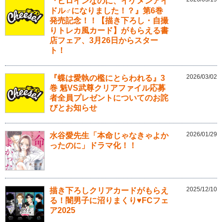
『ヒロインなのに、イケメンアイ
ドル♂になりました！？』第6巻
発売記念！！【描き下ろし・自撮
りトレカ風カード】がもらえる書
店フェア、3月26日からスター
ト！
2026/03/02
『蝶は愛執の檻にとらわれる』3
巻 魁VS武尊クリアファイル応募
者全員プレゼントについてのお詫
びとお知らせ
2026/01/29
水谷愛先生「本命じゃなきゃよか
ったのに」ドラマ化！！
2025/12/10
描き下ろしクリアカードがもらえ
る！闇男子に沼りまくり♥FCフェ
ア2025