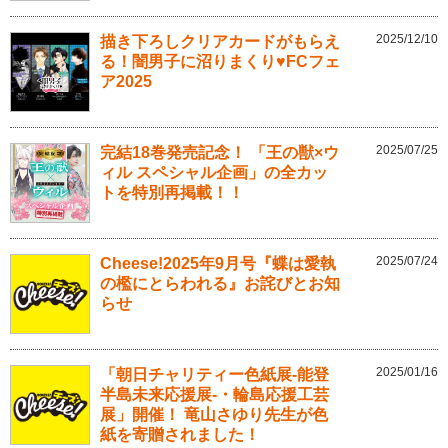
2025/12/10
描き下ろしクリアカードがもらえ
る！闇男子に沼りまくり♥FCフェ
ア2025
2025/07/25
完結18巻発売記念！ 「王の獣×ウ
ィル スペシャル企画」の全カッ
トを特別再掲載！！
2025/07/24
Cheese!2025年9月号『蝶は愛執
の檻にとらわれる』お詫びとお知
らせ
2025/01/16
「朝日チャリティー色紙展-能登
半島未来応援展-・輪島応援工芸
展」開催！ 竜山さゆり先生が色
紙を寄贈されました！