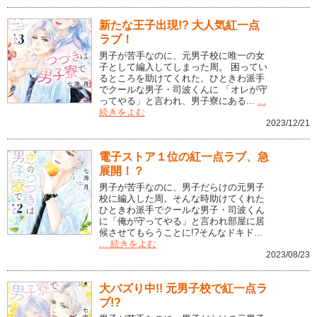
新たな王子出現!? 大人気紅一点
ラブ！
男子が苦手なのに、元男子校に唯一の女
子として編入してしまった周。 困ってい
るところを助けてくれた、ひときわ派手
でクールな男子・司波くんに 「オレが守
ってやる」と言われ、男子寮にある...
...
続きをよむ
2023/12/21
電子ストア１位の紅一点ラブ、急
展開！？
男子が苦手なのに、男子だらけの元男子
校に編入した周。そんな時助けてくれた
ひときわ派手でクールな男子・司波くん
に「俺が守ってやる」と言われ部屋に居
候させてもらうことに!?そんなドキド...
... 続きをよむ
2023/08/23
大バズり中!! 元男子校で紅一点ラ
ブ!?