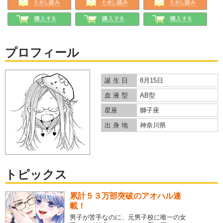
プロフィール
誕 生 日
8月15日
血 液 型
AB型
星座
獅子座
出 身 地
神奈川県
トピックス
累計５３万部突破のアオハル連
載！
男子が苦手なのに、元男子校に唯一の女