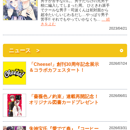
男子が苦手なのに、男子だらけの元男子
校に編入してしまった周。 ひときわ派手
でクールな男子・司波くんは初対面から
超冷たいしいじわるだし…やっぱり男子
苦手!! それでもやっていかなくち...
... 続
きをよむ
2023/04/21
ニュース >
2026/07/24
「Cheese!」創刊30周年記念展示
＆コラボカフェスタート！
2026/06/01
「薔薇色ノ約束」連載再開記念！
オリジナル図書カードプレゼント
2026/03/31
朱神宝氏『愛でて春』『コーヒー