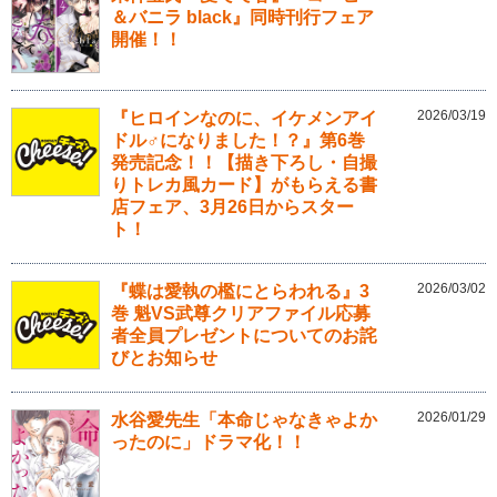
＆バニラ black』同時刊行フェア
開催！！
2026/03/19
『ヒロインなのに、イケメンアイ
ドル♂になりました！？』第6巻
発売記念！！【描き下ろし・自撮
りトレカ風カード】がもらえる書
店フェア、3月26日からスター
ト！
2026/03/02
『蝶は愛執の檻にとらわれる』3
巻 魁VS武尊クリアファイル応募
者全員プレゼントについてのお詫
びとお知らせ
2026/01/29
水谷愛先生「本命じゃなきゃよか
ったのに」ドラマ化！！