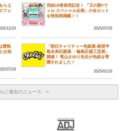
もらえ
完結18巻発売記念！ 「王の獣×ウ
Cフェ
ィル スペシャル企画」の全カット
を特別再掲載！！
025/12/10
2025/07/25
蝶は愛執
「朝日チャリティー色紙展-能登半
とお知
島未来応援展-・輪島応援工芸展」
開催！ 竜山さゆり先生が色紙を寄
贈されました！
025/07/24
2025/01/16
らに過去のニュース >