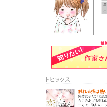
星
出
桃
触れる指は熱
完璧女子だけど恋
らこみあげる衝動
一方で、瑛斗のモデ