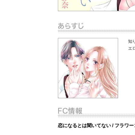
知
エ
恋になるとは聞いてない / フラワ