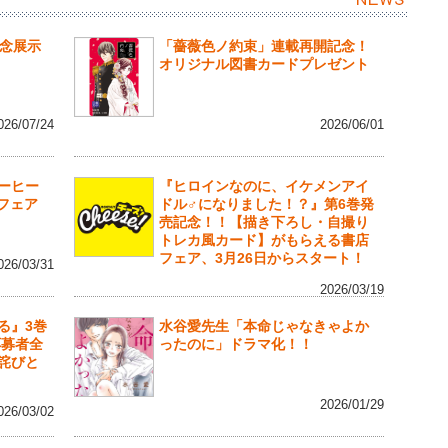
記念展示
「薔薇色ノ約束」連載再開記念！
オリジナル図書カードプレゼント
026/07/24
2026/06/01
ーヒー
『ヒロインなのに、イケメンアイ
行フェア
ドル♂になりました！？』第6巻発
売記念！！【描き下ろし・自撮り
トレカ風カード】がもらえる書店
フェア、3月26日からスタート！
026/03/31
2026/03/19
る』3巻
水谷愛先生「本命じゃなきゃよか
応募者全
ったのに」ドラマ化！！
詫びと
2026/01/29
026/03/02