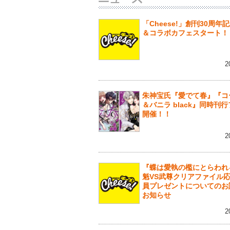
「Cheese!」創刊30周年
＆コラボカフェスタート！
2
朱神宝氏『愛でて春』『コ
＆バニラ black』同時刊
開催！！
2
『蝶は愛執の檻にとらわれ
魁VS武尊クリアファイル
員プレゼントについてのお
お知らせ
2