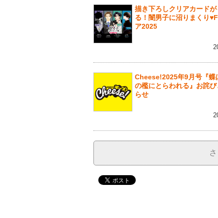
描き下ろしクリアカードが
る！闇男子に沼りまくり♥F
ア2025
2
Cheese!2025年9月号『
の檻にとらわれる』お詫び
らせ
2
さ