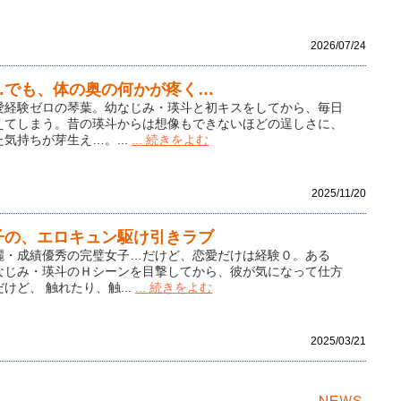
2026/07/24
…でも、体の奥の何かが疼く…
愛経験ゼロの琴葉。幼なじみ・瑛斗と初キスをしてから、毎日
えてしまう。昔の瑛斗からは想像もできないほどの逞しさに、
気持ちが芽生え…。...
... 続きをよむ
2025/11/20
子の、エロキュン駆け引きラブ
麗・成績優秀の完璧女子…だけど、恋愛だけは経験０。ある
なじみ・瑛斗のＨシーンを目撃してから、彼が気になって仕方
けど、 触れたり、触...
... 続きをよむ
2025/03/21