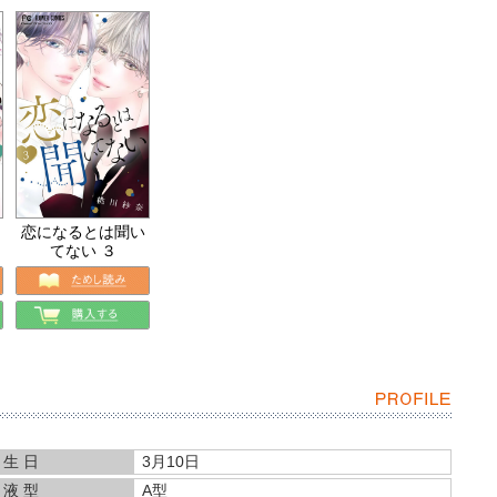
恋になるとは聞い
てない ３
 生 日
3月10日
 液 型
A型