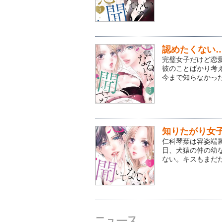
認めたくない
完璧女子だけど恋
彼のことばかり考
今まで知らなかった
知りたがり女
仁科琴葉は容姿端
日、犬猿の仲の幼
ない。キスもまだだ