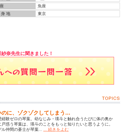
座
魚座
 身 地
東京
川紗奈先生に聞きました！
いのに、ゾクゾクしてしまう…
愛経験ゼロの琴葉。幼なじみ・瑛斗と触れ合うたびに体の奥か
に戸惑う琴葉は、瑛斗のことをもっと知りたいと思うように。
ル仲間の蒼士が琴葉...
... 続きをよむ