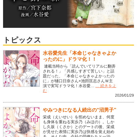
トピックス
水谷愛先生「本命じゃなきゃよか
ったのに」ドラマ化！！
連載当時から「読んでいてリアルに翻弄
される！」「共感しすぎて苦しい」と話
題だった、「本命じゃなきゃよかったの
に」が樋口日奈さん×池田匡志さんＷ主
演で実写ドラマ化！水谷愛...
... 続きをよ
む
2026/01/29
やみつきになる人続出の“沼男子”
栄成（えいせい）を拒めないまま、何度
も身体を重ねる実歩乃（みほの）。しか
し久坂（くさか）とのデートの後、栄成
が見せた表情に実歩乃は快感を覚え始め
る。そんな中、会社の同僚たちと一泊