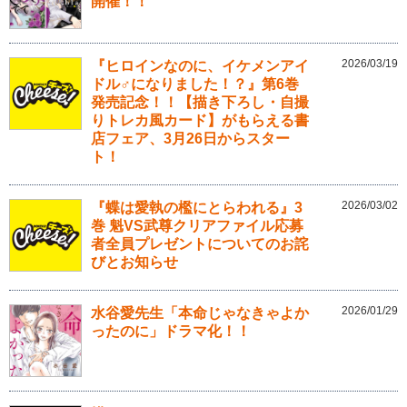
開催！！
2026/03/19
『ヒロインなのに、イケメンアイ
ドル♂になりました！？』第6巻
発売記念！！【描き下ろし・自撮
りトレカ風カード】がもらえる書
店フェア、3月26日からスター
ト！
2026/03/02
『蝶は愛執の檻にとらわれる』3
巻 魁VS武尊クリアファイル応募
者全員プレゼントについてのお詫
びとお知らせ
2026/01/29
水谷愛先生「本命じゃなきゃよか
ったのに」ドラマ化！！