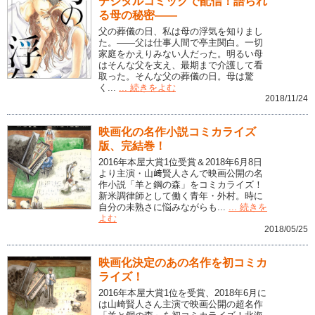
デジタルコミックで配信！語られ
る母の秘密――
父の葬儀の日、私は母の浮気を知りまし
た。――父は仕事人間で亭主関白。一切
家庭をかえりみない人だった。明るい母
はそんな父を支え、最期まで介護して看
取った。そんな父の葬儀の日。母は驚
く...
... 続きをよむ
2018/11/24
映画化の名作小説コミカライズ
版、完結巻！
2016年本屋大賞1位受賞＆2018年6月8日
より主演・山﨑賢人さんで映画公開の名
作小説「羊と鋼の森」をコミカライズ！
新米調律師として働く青年・外村。時に
自分の未熟さに悩みながらも...
... 続きを
よむ
2018/05/25
映画化決定のあの名作を初コミカ
ライズ！
2016年本屋大賞1位を受賞、2018年6月に
は山崎賢人さん主演で映画公開の超名作