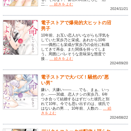
二...
... 続きをよむ
2024/11/21
電子ストアで爆発的大ヒットの沼
男子
10年前、お互い恋人がいながらも浮気を
していた実歩乃と栄成。あれから10年
――偶然にも栄成が実歩乃の会社に転職
してきて再会、また関係を持ってしま
う。周囲にバレそうな意味深な態度で
接...
... 続きをよむ
2024/09/20
電子ストアで大バズ！騒然の”悪
い男”
嫌い、大嫌い――……でも、まぁ、いっ
か…――30歳、恋人ナシの実歩乃。6年
つき合って結婚するはずだった彼氏と別
れて10年。今でも思い出すのは、彼氏で
はないあの男…。10年前、人数の...
... 続
きをよむ
2024/08/22