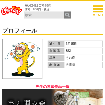
毎月24日ごろ発売
価格：660円（税込）
プロフィール
誕 生 日
3月15日
血 液 型
B型
星座
うお座
出 身 地
兵庫県
先生の連載作品一覧