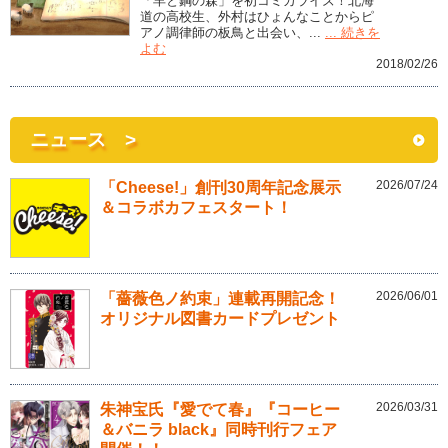
「羊と鋼の森」を初コミカライズ！北海
道の高校生、外村はひょんなことからピ
アノ調律師の板鳥と出会い、...
... 続きを
よむ
2018/02/26
ニュース >
2026/07/24
「Cheese!」創刊30周年記念展示
＆コラボカフェスタート！
2026/06/01
「薔薇色ノ約束」連載再開記念！
オリジナル図書カードプレゼント
2026/03/31
朱神宝氏『愛でて春』『コーヒー
＆バニラ black』同時刊行フェア