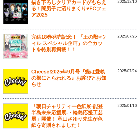
2025/12/10
描き下ろしクリアカードがもらえ
る！闇男子に沼りまくり♥FCフェ
ア2025
2025/07/25
完結18巻発売記念！ 「王の獣×ウ
ィル スペシャル企画」の全カッ
トを特別再掲載！！
2025/07/24
Cheese!2025年9月号『蝶は愛執
の檻にとらわれる』お詫びとお知
らせ
2025/01/16
「朝日チャリティー色紙展-能登
半島未来応援展-・輪島応援工芸
展」開催！ 竜山さゆり先生が色
紙を寄贈されました！