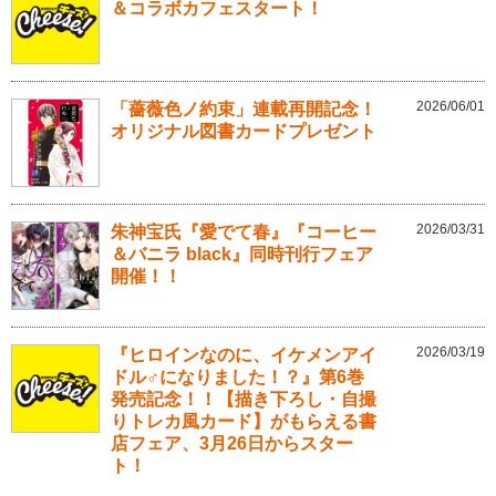
＆コラボカフェスタート！
2026/06/01
「薔薇色ノ約束」連載再開記念！
オリジナル図書カードプレゼント
2026/03/31
朱神宝氏『愛でて春』『コーヒー
＆バニラ black』同時刊行フェア
開催！！
2026/03/19
『ヒロインなのに、イケメンアイ
ドル♂になりました！？』第6巻
発売記念！！【描き下ろし・自撮
りトレカ風カード】がもらえる書
店フェア、3月26日からスター
ト！