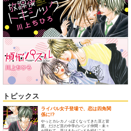
トピックス
ライバル女子登場で、恋は四角関
係に!?
やっとカレカノっぽくなってきた亘と皆
渡。だけど亘の中学のバンド仲間・未々
が現れて、亘はまたバンドを組むこと