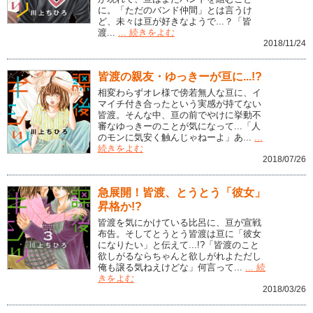
に。「ただのバンド仲間」とは言うけ
ど、未々は亘が好きなようで...？「皆
渡...
... 続きをよむ
2018/11/24
皆渡の親友・ゆっきーが亘に...!?
相変わらずオレ様で傍若無人な亘に、イ
マイチ付き合ったという実感が持てない
皆渡。そんな中、亘の前でやけに挙動不
審なゆっきーのことが気になって...「人
のモンに気安く触んじゃねーよ」あ...
...
続きをよむ
2018/07/26
急展開！皆渡、とうとう「彼女」
昇格か!?
皆渡を気にかけている比呂に、亘が宣戦
布告。そしてとうとう皆渡は亘に「彼女
になりたい」と伝えて...!?「皆渡のこと
欲しがるならちゃんと欲しがれよただし
俺も譲る気ねえけどな」何言って...
... 続
きをよむ
2018/03/26