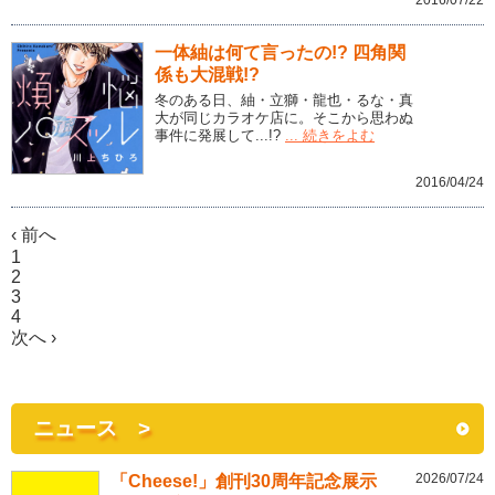
一体紬は何て言ったの!? 四角関
係も大混戦!?
冬のある日、紬・立獅・龍也・るな・真
大が同じカラオケ店に。そこから思わぬ
事件に発展して...!?
... 続きをよむ
2016/04/24
‹ 前へ
1
2
3
4
次へ ›
ニュース >
2026/07/24
「Cheese!」創刊30周年記念展示