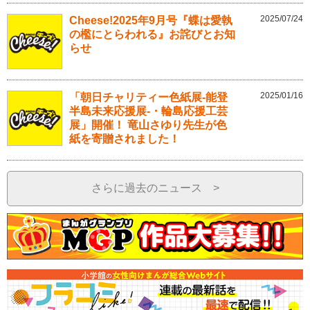
2025/07/24
Cheese!2025年9月号『蝶は愛執
の檻にとらわれる』お詫びとお知
らせ
2025/01/16
「朝日チャリティー色紙展-能登
半島未来応援展-・輪島応援工芸
展」開催！ 竜山さゆり先生が色
紙を寄贈されました！
さらに過去のニュース >