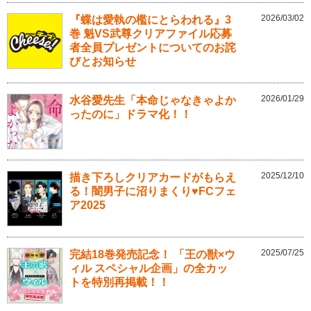
2026/03/02
『蝶は愛執の檻にとらわれる』3
巻 魁VS武尊クリアファイル応募
者全員プレゼントについてのお詫
びとお知らせ
2026/01/29
水谷愛先生「本命じゃなきゃよか
ったのに」ドラマ化！！
2025/12/10
描き下ろしクリアカードがもらえ
る！闇男子に沼りまくり♥FCフェ
ア2025
2025/07/25
完結18巻発売記念！ 「王の獣×ウ
ィル スペシャル企画」の全カッ
トを特別再掲載！！