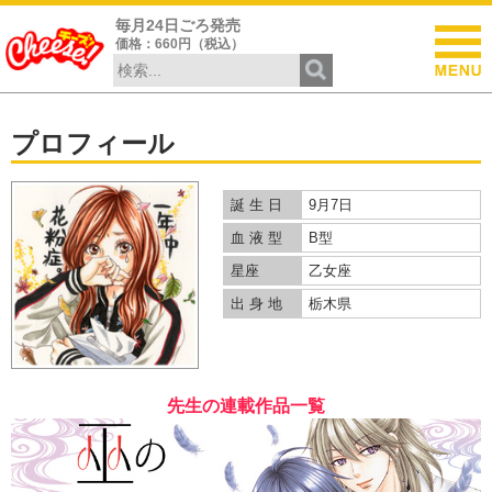
毎月24日ごろ発売
価格：660円（税込）
プロフィール
誕 生 日
9月7日
血 液 型
B型
星座
乙女座
出 身 地
栃木県
先生の連載作品一覧