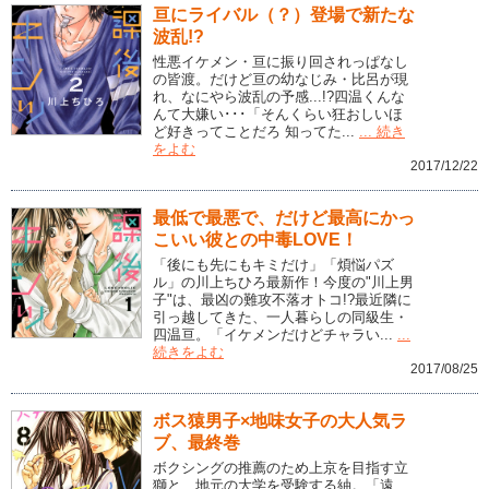
亘にライバル（？）登場で新たな
波乱!?
性悪イケメン・亘に振り回されっぱなし
の皆渡。だけど亘の幼なじみ・比呂が現
れ、なにやら波乱の予感...!?四温くんな
んて大嫌い･･･「そんくらい狂おしいほ
ど好きってことだろ 知ってた...
... 続き
をよむ
2017/12/22
最低で最悪で、だけど最高にかっ
こいい彼との中毒LOVE！
「後にも先にもキミだけ」「煩悩パズ
ル」の川上ちひろ最新作！今度の"川上男
子"は、最凶の難攻不落オトコ!?最近隣に
引っ越してきた、一人暮らしの同級生・
四温亘。「イケメンだけどチャラい...
...
続きをよむ
2017/08/25
ボス猿男子×地味女子の大人気ラ
ブ、最終巻
ボクシングの推薦のため上京を目指す立
獅と、地元の大学を受験する紬。「遠