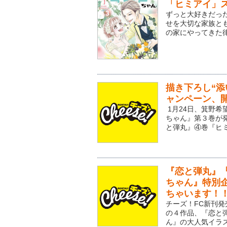
「ヒミアイ」ス
ずっと大好きだっ
せを大切な家族と
の家にやってきた律
描き下ろし“
ャンペーン、
1月24日、箕野
ちゃん』第３巻が
と弾丸』④巻『ヒミ
『恋と弾丸』
ちゃん』特別
ちゃいます！
チーズ！FC新刊発売
の４作品、『恋と
ん』の大人気イラス