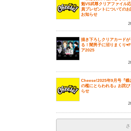
魁VS武尊クリアファイル
員プレゼントについてのお
お知らせ
2
描き下ろしクリアカードが
る！闇男子に沼りまくり♥F
ア2025
2
Cheese!2025年9月号『
の檻にとらわれる』お詫び
らせ
2
さ