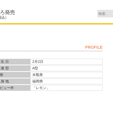
ごろ発売
税込）
 生 日
2月2日
 液 型
A型
座
水瓶座
 身 地
福岡県
ビュー作
「レモン」