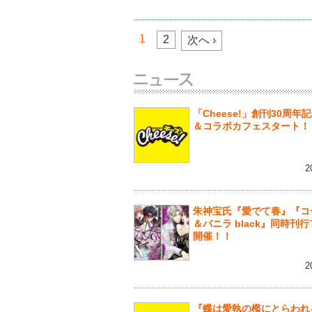
1
2
次へ ›
「Cheese!」創刊30周年
＆コラボカフェスタート！
2
朱神宝氏『愛でて春』『コ
＆バニラ black』同時刊
開催！！
2
『蝶は愛執の檻にとらわれ