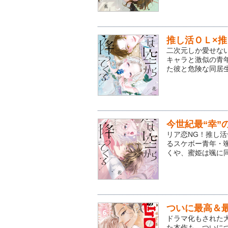
推し活ＯＬ×
二次元しか愛せな
キャラと激似の青
た彼と危険な同居生
今世紀最“幸”
リア恋NG！推し
るスケボー青年・
くや、蜜姫は颯に同
ついに最高＆
ドラマ化もされた
た本作も、ついに