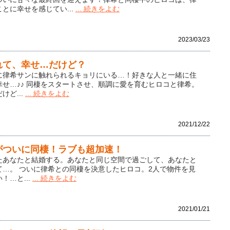
とに幸せを感じてい...
... 続きをよむ
2023/03/23
れて、幸せ…だけど？
に律希サンに触れられるキョリにいる…！好きな人と一緒に住
せ…♪♪ 同棲をスタートさせ、順調に愛を育むヒロコと律希。
けど...
... 続きをよむ
2021/12/22
がついに同棲！ラブも超加速！
たあなたと結婚する。あなたと同じ空間で過ごして、あなたと
て…。 ついに律希との同棲を決意したヒロコ。2人で物件を見
！…と...
... 続きをよむ
2021/01/21