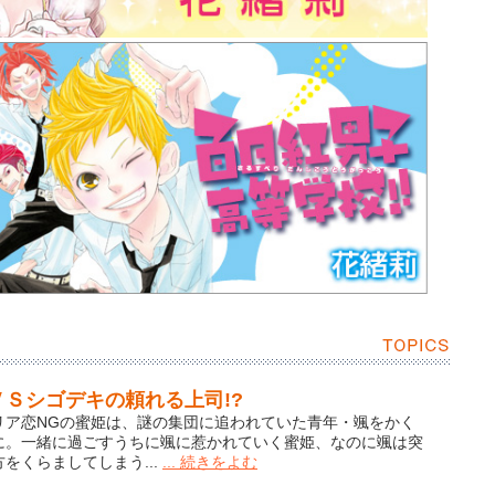
Ｓシゴデキの頼れる上司!?
リア恋NGの蜜姫は、謎の集団に追われていた青年・颯をかく
に。一緒に過ごすうちに颯に惹かれていく蜜姫、なのに颯は突
をくらましてしまう...
... 続きをよむ