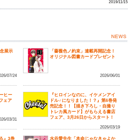
2019/11/15
記念展示
「薔薇色ノ約束」連載再開記念！
オリジナル図書カードプレゼント
026/07/24
2026/06/01
ーヒー
『ヒロインなのに、イケメンアイ
行フェア
ドル♂になりました！？』第6巻発
売記念！！【描き下ろし・自撮り
トレカ風カード】がもらえる書店
フェア、3月26日からスタート！
026/03/31
2026/03/19
る』3巻
水谷愛先生「本命じゃなきゃよか