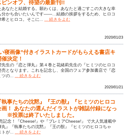
ピンオフ、待望の最新刊!!
たあなたと結婚する。願わくは、あなたと過ごすこの大きな幸
も分かち合いたいんです――…結婚の挨拶をするため、ヒロコ
希とヒロコ。そこに...
... 続きをよむ
2020/01/23
添い寝画像”付きイラストカードがもらえる書店キ
開催決定！
希望先生の『恋と弾丸』第４巻と花緒莉先生の『ヒミツのヒロコ
発売となります。これを記念し、全国のフェア参加書店で『恋
ツの...
... 続きをよむ
2020/01/21
『執事たちの沈黙』『王の獣』『ヒミツのヒロコ
企画！ あなたの選んだイラストが雑誌付録になっ
！ ※投票は終了いたしました。
記念！『Cheese!』や『プレミアCheese!』 で大人気連載中
弾丸』『執事たちの沈黙』『王の獣』『ヒミツのヒロコちゃ
トが...
... 続きをよむ