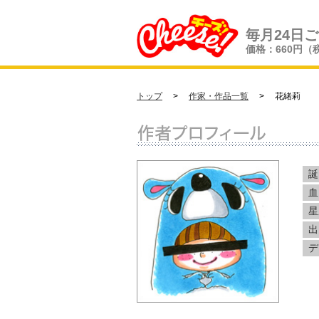
毎月24日
価格：660円（
トップ
>
作家・作品一覧
> 花緒莉
誕
血
星
出
デ