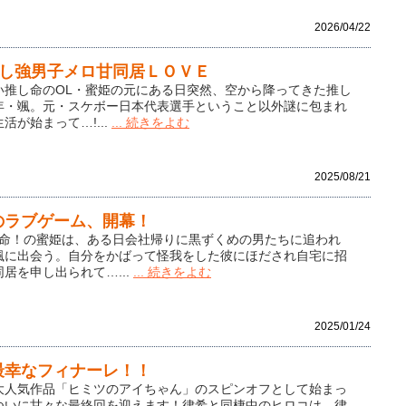
2026/04/22
推し強男子メロ甘同居ＬＯＶＥ
い推し命のOL・蜜姫の元にある日突然、空から降ってきた推し
年・颯。元・スケボー日本代表選手ということ以外謎に包まれ
活が始まって…!...
... 続きをよむ
2025/08/21
のラブゲーム、開幕！
活命！の蜜姫は、ある日会社帰りに黒ずくめの男たちに追われ
颯に出会う。自分をかばって怪我をした彼にほだされ自宅に招
居を申し出られて…...
... 続きをよむ
2025/01/24
最幸なフィナーレ！！
大人気作品「ヒミツのアイちゃん」のスピンオフとして始まっ
ついに甘々な最終回を迎えます！律希と同棲中のヒロコは、律