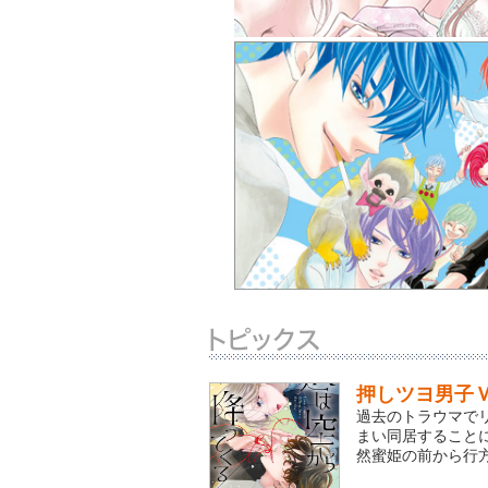
押しツヨ男子Ｖ
過去のトラウマで
まい同居すること
然蜜姫の前から行方