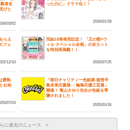
応募者全
ったのに」ドラマ化！！
詫びと
2026/01/29
026/03/02
もらえ
完結18巻発売記念！ 「王の獣×ウ
Cフェ
ィル スペシャル企画」の全カット
を特別再掲載！！
025/12/10
2025/07/25
蝶は愛執
「朝日チャリティー色紙展-能登半
とお知
島未来応援展-・輪島応援工芸展」
開催！ 竜山さゆり先生が色紙を寄
贈されました！
025/07/24
2025/01/16
らに過去のニュース >