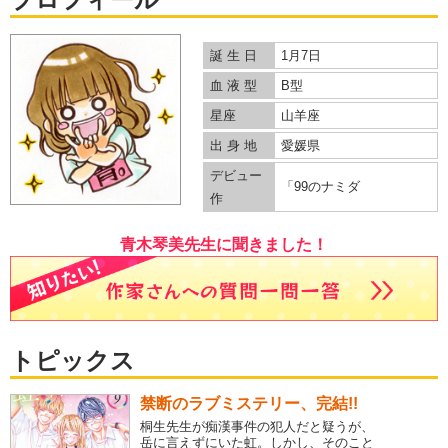
誕 生 日
1月7日
血 液 型
B型
星座
山羊座
出 身 地
愛媛県
デビュー
「99のナミダ
作
青木琴美先生に聞きました！
トピックス
禁断のラブミステリー、完結!!
桐生先生が痴漢事件の犯人だと疑うが、
岳に言えずにいた虹。しかし、そのこと