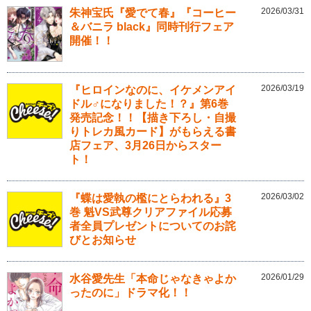
2026/03/31
朱神宝氏『愛でて春』『コーヒー
＆バニラ black』同時刊行フェア
開催！！
2026/03/19
『ヒロインなのに、イケメンアイ
ドル♂になりました！？』第6巻
発売記念！！【描き下ろし・自撮
りトレカ風カード】がもらえる書
店フェア、3月26日からスター
ト！
2026/03/02
『蝶は愛執の檻にとらわれる』3
巻 魁VS武尊クリアファイル応募
者全員プレゼントについてのお詫
びとお知らせ
2026/01/29
水谷愛先生「本命じゃなきゃよか
ったのに」ドラマ化！！