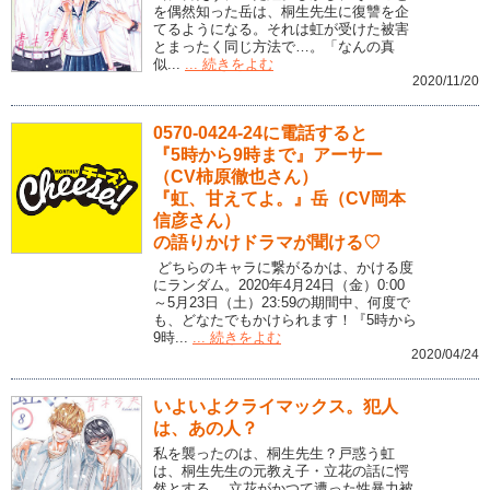
を偶然知った岳は、桐生先生に復讐を企
てるようになる。それは虹が受けた被害
とまったく同じ方法で…。「なんの真
似...
... 続きをよむ
2020/11/20
0570-0424-24に電話すると
『5時から9時まで』アーサー
（CV柿原徹也さん）
『虹、甘えてよ。』岳（CV岡本
信彦さん）
の語りかけドラマが聞ける♡
どちらのキャラに繋がるかは、かける度
にランダム。2020年4月24日（金）0:00
～5月23日（土）23:59の期間中、何度で
も、どなたでもかけられます！『5時から
9時...
... 続きをよむ
2020/04/24
いよいよクライマックス。犯人
は、あの人？
私を襲ったのは、桐生先生？戸惑う虹
は、桐生先生の元教え子・立花の話に愕
然とする。 立花がかつて遭った性暴力被