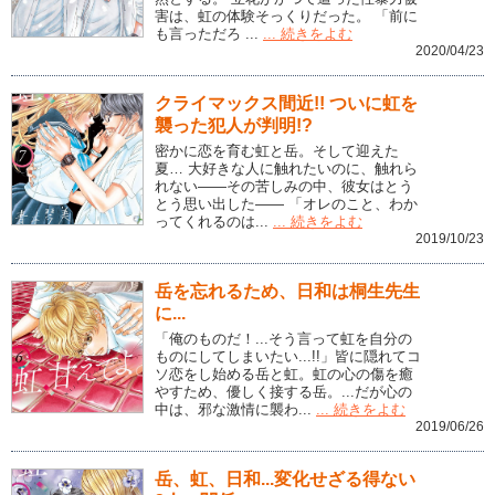
害は、虹の体験そっくりだった。 「前に
も言っただろ ...
... 続きをよむ
2020/04/23
クライマックス間近!! ついに虹を
襲った犯人が判明!?
密かに恋を育む虹と岳。そして迎えた
夏… 大好きな人に触れたいのに、触れら
れない――その苦しみの中、彼女はとう
とう思い出した―― 「オレのこと、わか
ってくれるのは...
... 続きをよむ
2019/10/23
岳を忘れるため、日和は桐生先生
に...
「俺のものだ！...そう言って虹を自分の
ものにしてしまいたい...!!」皆に隠れてコ
ソ恋をし始める岳と虹。虹の心の傷を癒
やすため、優しく接する岳。...だが心の
中は、邪な激情に襲わ...
... 続きをよむ
2019/06/26
岳、虹、日和...変化せざる得ない