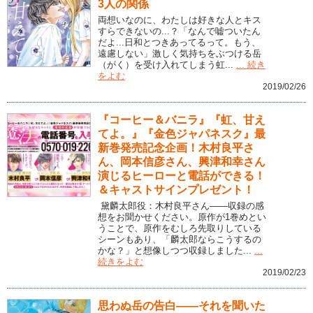
3人の関係
両想いなのに、わたしは好きな人とキス
すらできないの...？「なんで嘘ついたん
だよ...日和とつきあってるって。もう、
遠慮しない」激しく気持ちをぶつける岳
（がく）を受け入れてしまう虹...
... 続き
をよむ
2019/02/26
『コーヒー＆バニラ』『虹、甘え
てよ。』『金色ジャパネスク』最
新巻発売記念企画！木村良平さ
ん、岡本信彦さん、興津和幸さん
演じるヒーローと電話ができる！
＆キャストサインプレゼント！
黛麟太郎役：木村良平さん――収録の感
想をお聞かせください。原作が1巻めとい
うことで、原作をむしろ先取りしている
シーンもあり、「麟太郎ならこうするの
かな？」と想像しつつ収録しました...
...
続きをよむ
2019/02/23
思わぬ岳の告白――それを聞いた