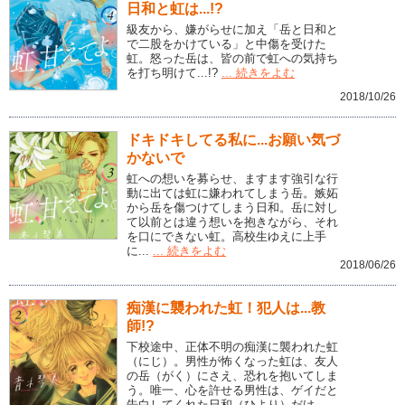
日和と虹は...!?
級友から、嫌がらせに加え「岳と日和と
で二股をかけている」と中傷を受けた
虹。怒った岳は、皆の前で虹への気持ち
を打ち明けて...!?
... 続きをよむ
2018/10/26
ドキドキしてる私に...お願い気づ
かないで
虹への想いを募らせ、ますます強引な行
動に出ては虹に嫌われてしまう岳。嫉妬
から岳を傷つけてしまう日和。岳に対し
て以前とは違う想いを抱きながら、それ
を口にできない虹。高校生ゆえに上手
に...
... 続きをよむ
2018/06/26
痴漢に襲われた虹！犯人は...教
師!?
下校途中、正体不明の痴漢に襲われた虹
（にじ）。男性が怖くなった虹は、友人
の岳（がく）にさえ、恐れを抱いてしま
う。唯一、心を許せる男性は、ゲイだと
告白してくれた日和（ひより）だけ。