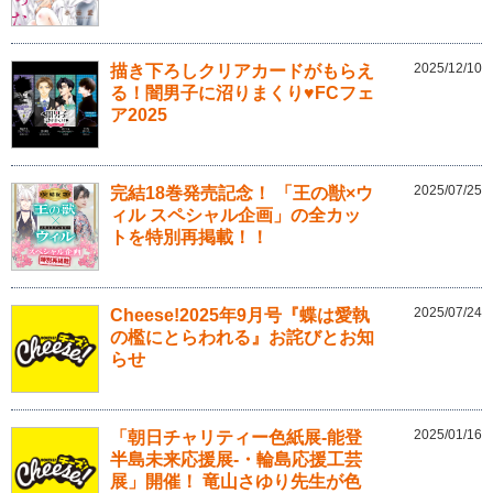
2025/12/10
描き下ろしクリアカードがもらえ
る！闇男子に沼りまくり♥FCフェ
ア2025
2025/07/25
完結18巻発売記念！ 「王の獣×ウ
ィル スペシャル企画」の全カッ
トを特別再掲載！！
2025/07/24
Cheese!2025年9月号『蝶は愛執
の檻にとらわれる』お詫びとお知
らせ
2025/01/16
「朝日チャリティー色紙展-能登
半島未来応援展-・輪島応援工芸
展」開催！ 竜山さゆり先生が色