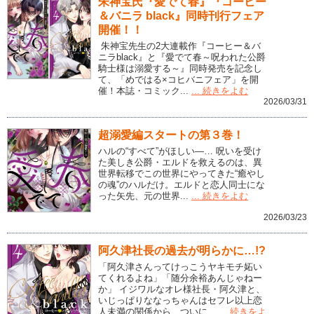
朱神宝氏『愛でて春』『コーヒー
＆バニラ black』同時刊行フェア
開催！！
朱神宝先生の2大連載作『コーヒー＆バ
ニラblack』と『愛でて春～呪われた公爵
騎士様は溺愛する～』同時発売を記念し
て、「めではる×コヒバニフェア」を開
催！本誌・コミック...
... 続きをよむ
2026/03/31
超溺愛編スタートの第３巻！
ハルの“すべて”がほしい―… 呪いを受け
た美しき公爵・エルドを救えるのは、異
世界転移でこの世界にやってきた“癒やし
の魂”のハルだけ。エルドと恋人同士にな
った矢先、元の世界...
... 続きをよむ
2026/03/23
阿久津社長の過去が明らかに…!?
「阿久津さんってけっこうヤキモチ妬い
てくれるよね」「随分余裕あんじゃねー
か」 イジワルなオレ様社長・阿久津と、
いじっぱりななっちゃんはセフレ以上恋
人未満の関係から、ついに...
... 続きをよ