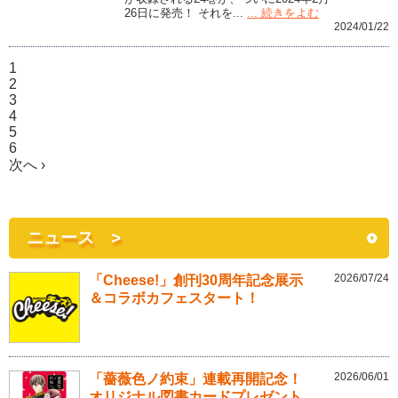
26日に発売！ それを...
... 続きをよむ
2024/01/22
1
2
3
4
5
6
次へ ›
ニュース >
2026/07/24
「Cheese!」創刊30周年記念展示
＆コラボカフェスタート！
2026/06/01
「薔薇色ノ約束」連載再開記念！
オリジナル図書カードプレゼント