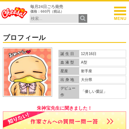
毎月24日ごろ発売
価格：660円（税込）
プロフィール
誕 生 日
12月16日
血 液 型
A型
星座
射手座
出 身 地
大分県
デビュー
「優しい愛証」
作
朱神宝先生に聞きました！