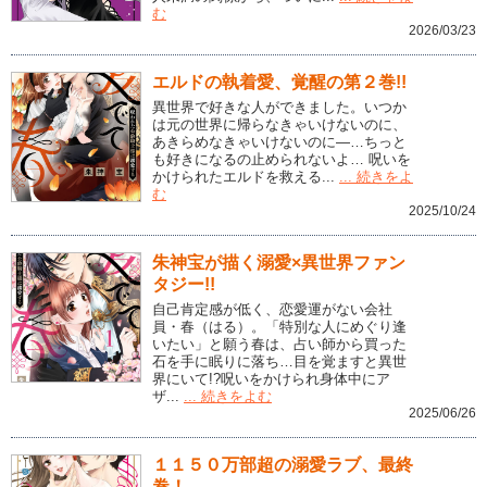
む
2026/03/23
エルドの執着愛、覚醒の第２巻!!
異世界で好きな人ができました。いつか
は元の世界に帰らなきゃいけないのに、
あきらめなきゃいけないのに―…ちっと
も好きになるの止められないよ… 呪いを
かけられたエルドを救える...
... 続きをよ
む
2025/10/24
朱神宝が描く溺愛×異世界ファン
タジー!!
自己肯定感が低く、恋愛運がない会社
員・春（はる）。「特別な人にめぐり逢
いたい」と願う春は、占い師から買った
石を手に眠りに落ち…目を覚ますと異世
界にいて!?呪いをかけられ身体中にア
ザ...
... 続きをよむ
2025/06/26
１１５０万部超の溺愛ラブ、最終
巻！