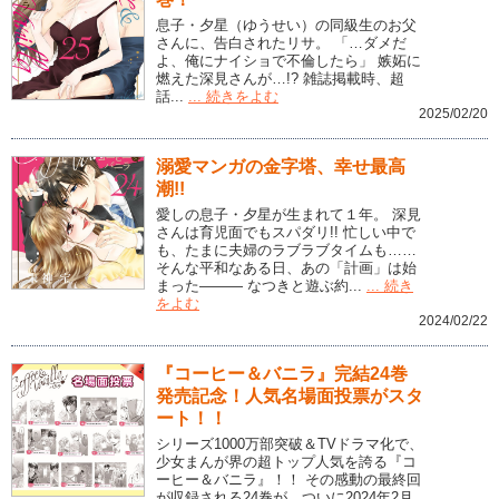
息子・夕星（ゆうせい）の同級生のお父
さんに、告白されたリサ。 「…ダメだ
よ、俺にナイショで不倫したら」 嫉妬に
燃えた深見さんが…!? 雑誌掲載時、超
話...
... 続きをよむ
2025/02/20
溺愛マンガの金字塔、幸せ最高
潮!!
愛しの息子・夕星が生まれて１年。 深見
さんは育児面でもスパダリ!! 忙しい中で
も、たまに夫婦のラブラブタイムも……
そんな平和なある日、あの「計画」は始
まった――― なつきと遊ぶ約...
... 続き
をよむ
2024/02/22
『コーヒー＆バニラ』完結24巻
発売記念！人気名場面投票がスタ
ート！！
シリーズ1000万部突破＆TVドラマ化で、
少女まんが界の超トップ人気を誇る『コ
ーヒー＆バニラ』！！ その感動の最終回
が収録される24巻が、ついに2024年2月