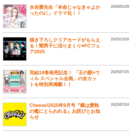
2026/01/29
水谷愛先生「本命じゃなきゃよか
ったのに」ドラマ化！！
2025/12/10
描き下ろしクリアカードがもらえ
る！闇男子に沼りまくり♥FCフェ
ア2025
2025/07/25
完結18巻発売記念！ 「王の獣×ウ
ィル スペシャル企画」の全カッ
トを特別再掲載！！
2025/07/24
Cheese!2025年9月号『蝶は愛執
の檻にとらわれる』お詫びとお知
らせ