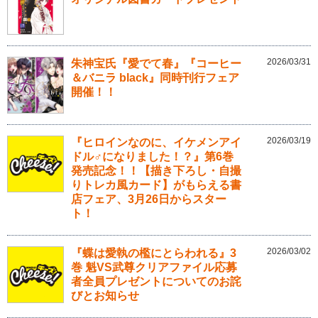
2026/03/31
朱神宝氏『愛でて春』『コーヒー
＆バニラ black』同時刊行フェア
開催！！
2026/03/19
『ヒロインなのに、イケメンアイ
ドル♂になりました！？』第6巻
発売記念！！【描き下ろし・自撮
りトレカ風カード】がもらえる書
店フェア、3月26日からスター
ト！
2026/03/02
『蝶は愛執の檻にとらわれる』3
巻 魁VS武尊クリアファイル応募
者全員プレゼントについてのお詫
びとお知らせ