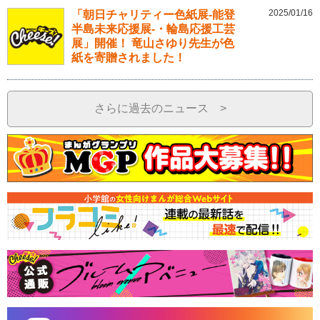
2025/01/16
「朝日チャリティー色紙展-能登
半島未来応援展-・輪島応援工芸
展」開催！ 竜山さゆり先生が色
紙を寄贈されました！
さらに過去のニュース >