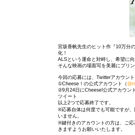
宮坂香帆先生のヒット作『10万分
化！
ALSという運命と対峙し、希望に
そんな映画の場面写を美麗にプリン
今回の応募には、Twitterアカウ
①Cheese！の公式アカウント（
@m
②9月24日にCheese!公式ア
ツイート
以上2つで応募終了です。
※応募自体は何度でも可能ですが、
いません。
※鍵付きのアカウントの方は、ご応
きますようお願いいたします。