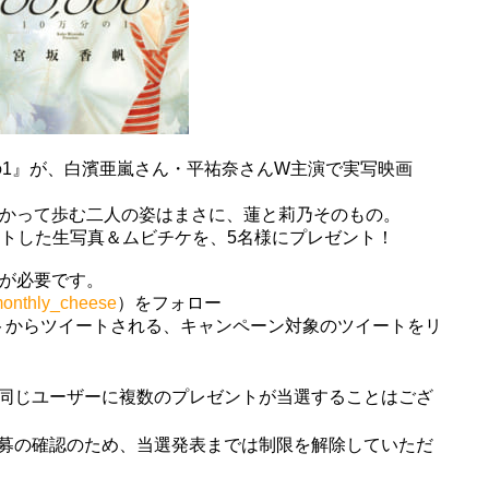
の1』が、白濱亜嵐さん・平祐奈さんW主演で実写映画
向かって歩む二人の姿はまさに、蓮と莉乃そのもの。
トした生写真＆ムビチケを、5名様にプレゼント！
ントが必要です。
onthly_cheese
）をフォロー
カウントからツイートされる、キャンペーン対象のツイートをリ
同じユーザーに複数のプレゼントが当選することはござ
募の確認のため、当選発表までは制限を解除していただ