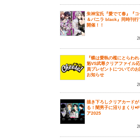
朱神宝氏『愛でて春』『コ
＆バニラ black』同時刊
開催！！
2
『蝶は愛執の檻にとらわれ
魁VS武尊クリアファイル
員プレゼントについてのお
お知らせ
2
描き下ろしクリアカードが
る！闇男子に沼りまくり♥F
ア2025
2