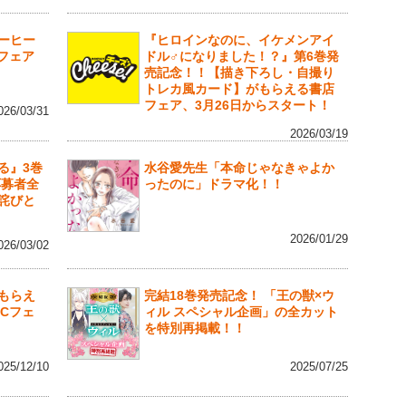
ーヒー
『ヒロインなのに、イケメンアイ
行フェア
ドル♂になりました！？』第6巻発
売記念！！【描き下ろし・自撮り
トレカ風カード】がもらえる書店
フェア、3月26日からスタート！
026/03/31
2026/03/19
る』3巻
水谷愛先生「本命じゃなきゃよか
応募者全
ったのに」ドラマ化！！
詫びと
2026/01/29
026/03/02
もらえ
完結18巻発売記念！ 「王の獣×ウ
Cフェ
ィル スペシャル企画」の全カット
を特別再掲載！！
025/12/10
2025/07/25