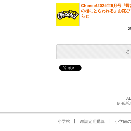
Cheese!2025年9月号『
の檻にとらわれる』お詫び
らせ
2
さ
A
使用許諾
小学館
雑誌定期購読
小学館