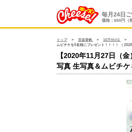
毎月24日
価格：660円（
トップ
>
宮坂香帆
>
10万分の1
> 【
ムビチケを5名様にプレゼント！！！！ （ 2020/0
【2020年11月27日
写真 生写真＆ムビチ