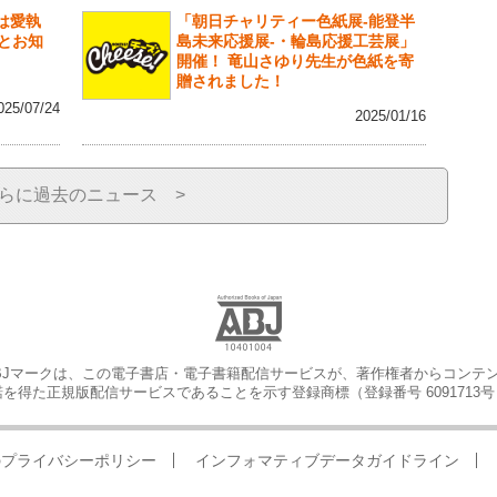
蝶は愛執
「朝日チャリティー色紙展-能登半
とお知
島未来応援展-・輪島応援工芸展」
開催！ 竜山さゆり先生が色紙を寄
贈されました！
025/07/24
2025/01/16
らに過去のニュース >
BJマークは、この電子書店・電子書籍配信サービスが、著作権者からコンテ
を得た正規版配信サービスであることを示す登録商標（登録番号 6091713
のプライバシーポリシー
インフォマティブデータガイドライン