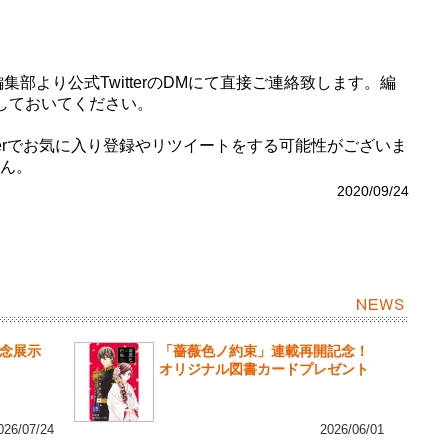
集部より公式TwitterのDMにて直接ご連絡致します。編
しておいてください。
itterでお気に入り登録やリツイートをする可能性がございま
ん。
2020/09/24
記念展示
「薔薇色ノ約束」連載再開記念！
オリジナル図書カードプレゼント
026/07/24
2026/06/01