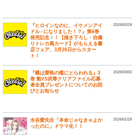
2026/03/19
『ヒロインなのに、イケメンアイ
ドル♂になりました！？』第6巻
発売記念！！【描き下ろし・自撮
りトレカ風カード】がもらえる書
店フェア、3月26日からスター
ト！
2026/03/02
『蝶は愛執の檻にとらわれる』3
巻 魁VS武尊クリアファイル応募
者全員プレゼントについてのお詫
びとお知らせ
2026/01/29
水谷愛先生「本命じゃなきゃよか
ったのに」ドラマ化！！