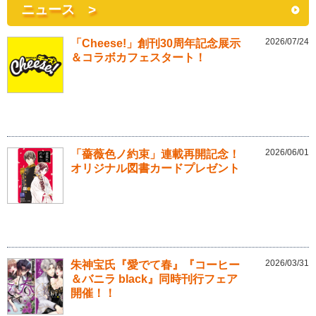
ニュース >
2026/07/24
「Cheese!」創刊30周年記念展示
＆コラボカフェスタート！
2026/06/01
「薔薇色ノ約束」連載再開記念！
オリジナル図書カードプレゼント
2026/03/31
朱神宝氏『愛でて春』『コーヒー
＆バニラ black』同時刊行フェア
開催！！