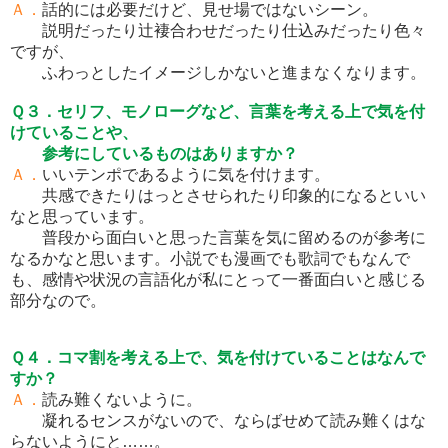
Ａ．
話的には必要だけど、見せ場ではないシーン。
説明だったり辻褄合わせだったり仕込みだったり色々
ですが、
ふわっとしたイメージしかないと進まなくなります。
Ｑ３．セリフ、モノローグなど、言葉を考える上で気を付
けていることや、
参考にしているものはありますか？
Ａ．
いいテンポであるように気を付けます。
共感できたりはっとさせられたり印象的になるといい
なと思っています。
普段から面白いと思った言葉を気に留めるのが参考に
なるかなと思います。小説でも漫画でも歌詞でもなんで
も、感情や状況の言語化が私にとって一番面白いと感じる
部分なので。
Ｑ４．コマ割を考える上で、気を付けていることはなんで
すか？
Ａ．
読み難くないように。
凝れるセンスがないので、ならばせめて読み難くはな
らないようにと……。