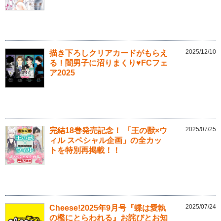
2025/12/10
描き下ろしクリアカードがもらえ
る！闇男子に沼りまくり♥FCフェ
ア2025
2025/07/25
完結18巻発売記念！ 「王の獣×ウ
ィル スペシャル企画」の全カッ
トを特別再掲載！！
2025/07/24
Cheese!2025年9月号『蝶は愛執
の檻にとらわれる』お詫びとお知