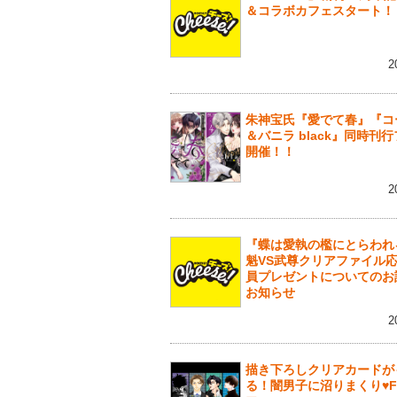
＆コラボカフェスタート！
2
朱神宝氏『愛でて春』『コ
＆バニラ black』同時刊
開催！！
2
『蝶は愛執の檻にとらわれ
魁VS武尊クリアファイル
員プレゼントについてのお
お知らせ
2
描き下ろしクリアカードが
る！闇男子に沼りまくり♥F