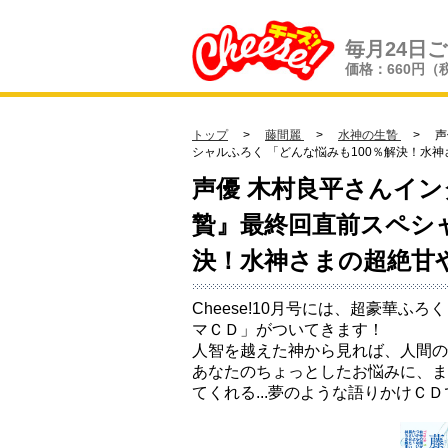
毎月24日
価格：660円（
トップ
>
藤間麗
>
水神の生贄
> 声
シャルふろく
「どんな悩みも100％解決！水神さま
声優 木村良平さんイン
贄』最終回直前スペシ
決！水神さまの超絶甘
Cheese!10月号には、超豪華ふ
マＣＤ」がついてきます！
人智を越えた神から見れば、人間の
あなたのちょっとしたお悩みに、ま
てくれる...夢のような語りかけＣ