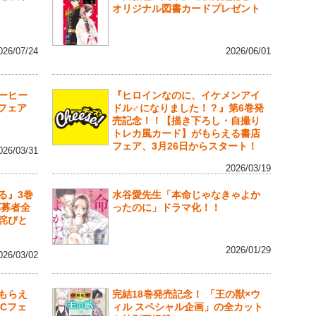
オリジナル図書カードプレゼント
026/07/24
2026/06/01
ーヒー
『ヒロインなのに、イケメンアイ
行フェア
ドル♂になりました！？』第6巻発
売記念！！【描き下ろし・自撮り
トレカ風カード】がもらえる書店
フェア、3月26日からスタート！
026/03/31
2026/03/19
る』3巻
水谷愛先生「本命じゃなきゃよか
応募者全
ったのに」ドラマ化！！
詫びと
2026/01/29
026/03/02
もらえ
完結18巻発売記念！ 「王の獣×ウ
Cフェ
ィル スペシャル企画」の全カット