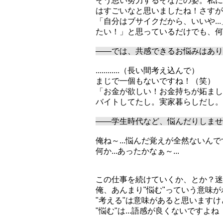
そう思い努力するそなたの姿。私に
はすごいなと思いましたね！さすが
「自分はブサイクだから、いいや..
たい！」と思っているだけでも、何
――では、共感できるお悩みはあり
............（長い間考え込んで）
まじで一個もないですね！（笑）
「お金が欲しい！お金持ちが妬まし
バイトしてたし。実家暮らしだし。.
――学生時代など、悩んだりしませ
俺ね～...悩んだ覚えが全然ないんで
何か...あったかなぁ～...
この仕事を続けていくか、とか？迷っ
俺、あんまり"悩む"っていう意味
"考える"は意味があると思いますけ
"悩む"は...語感が良くないですよね