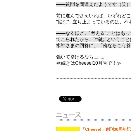
――質問を間違えたようです（笑）
前に進んでさえいれば、いずれどこ
"悩む"...立ち止まっているのは、
――なるほど。"考える"ことはあ
てこられたから、"悩む"というこ
水神さまの回答に、「俺ならこう答
強いて挙げるなら.........
≪続きはCheese!10月号で！≫
「Cheese!」創刊30周年