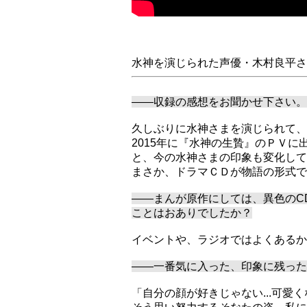
水神を演じられた声優・木村良平さ
――収録の感想をお聞かせ下さい。
久しぶりに水神さまを演じられて、
2015年に『水神の生贄』のＰＶ
と、今の水神さまの印象も変化してき
まさか、ドラマＣＤが物語の形式で
――まんが原作にしては、異色のC
ことはおありでしたか？
イベントや、ラジオではよくあるかも
――一番気に入った、印象に残った
「自分の顔が好きじゃない...可