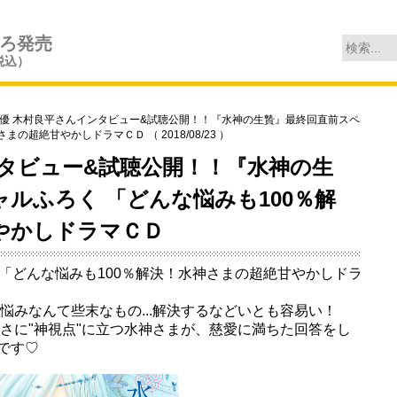
ごろ発売
税込）
優 木村良平さんインタビュー&試聴公開！！
『水神の生贄』最終回直前スペ
の超絶甘やかしドラマＣＤ （ 2018/08/23 ）
タビュー&試聴公開！！
『水神の生
ャルふろく
「どんな悩みも100％解
やかしドラマＣＤ
ろく「どんな悩みも100％解決！水神さまの超絶甘やかしドラ
悩みなんて些末なもの...解決するなどいとも容易い！
さに"神視点"に立つ水神さまが、慈愛に満ちた回答をし
Ｄです♡