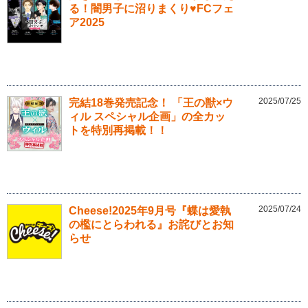
る！闇男子に沼りまくり♥FCフェ
ア2025
2025/07/25
完結18巻発売記念！ 「王の獣×ウ
ィル スペシャル企画」の全カッ
トを特別再掲載！！
2025/07/24
Cheese!2025年9月号『蝶は愛執
の檻にとらわれる』お詫びとお知
らせ