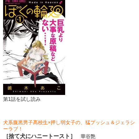
第1話を試し読み
犬系腹黒男子高校生×押し弱女子の、猛プッシュ＆ジェラシ
ーラブ！
［捨て犬にハニートースト］
華谷艶