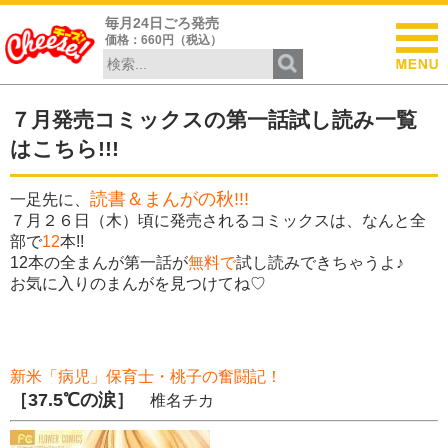
毎月24日ごろ発売
価格：660円（税込）
７月発売コミックスの第一話試し読み一覧
はこちら!!!
読書＆まんがの秋!!!
一足先に、
７月２６日（木）頃に発売されるコミックスは、なんと全
部で
12
本!!
12本の全まんが第一話が
無料で
試し読みできちゃうよ♪
お気に入りのまんがを見つけてね♡
新米「病児」保育士・桃子の奮闘記！
［37.5℃の涙］
椎名チカ