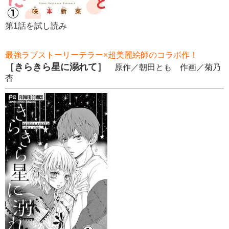
第1話を試し読み
最強ラブストーリーテラー×超美麗絵師のコラボ作！
［きらきら星に溺れて］
原作／朝田とも 作画／菊乃
杏