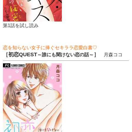
第1話を試し読み
恋を知らない女子に捧ぐセキララ恋愛白書♡
［初恋QUEST
］
～誰にも聞けない恋の話～
月森ココ