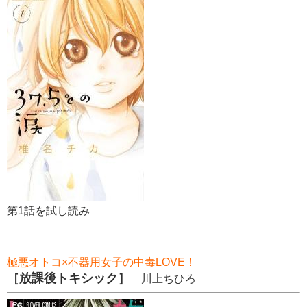
第1話を試し読み
極悪オトコ×不器用女子の中毒LOVE！
［放課後トキシック］
川上ちひろ