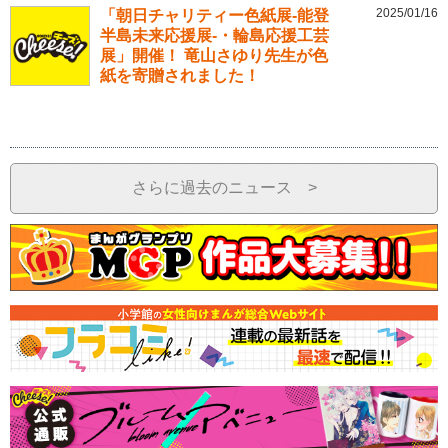
2025/01/16
「朝日チャリティー色紙展-能登
半島未来応援展-・輪島応援工芸
展」開催！ 竜山さゆり先生が色
紙を寄贈されました！
さらに過去のニュース >