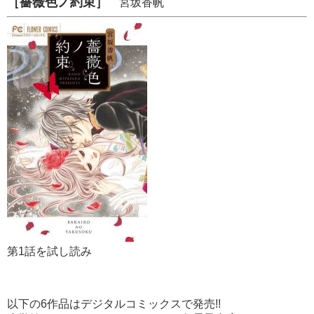
［薔薇色ノ約束］
宮坂香帆
第1話を試し読み
以下の6作品はデジタルコミックスで発売!!