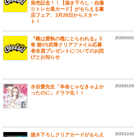
発売記念！！【描き下ろし・自撮
りトレカ風カード】がもらえる書
店フェア、3月26日からスター
ト！
2026/03/02
『蝶は愛執の檻にとらわれる』3
巻 魁VS武尊クリアファイル応募
者全員プレゼントについてのお詫
びとお知らせ
2026/01/29
水谷愛先生「本命じゃなきゃよか
ったのに」ドラマ化！！
2025/12/10
描き下ろしクリアカードがもらえ