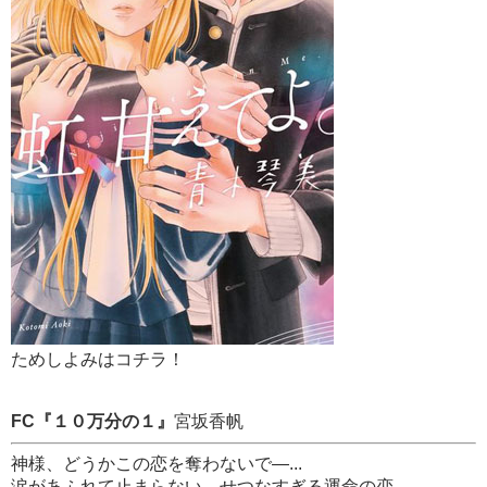
ためしよみはコチラ！
FC『１０万分の１』
宮坂香帆
神様、どうかこの恋を奪わないで―...
涙があふれて止まらない、せつなすぎる運命の恋