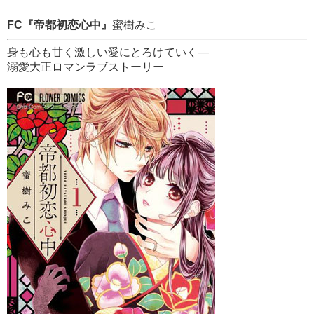
FC『帝都初恋心中』
蜜樹みこ
身も心も甘く激しい愛にとろけていく―
溺愛大正ロマンラブストーリー