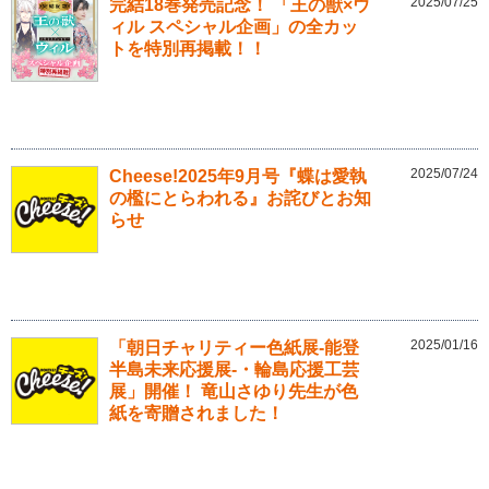
2025/07/25
完結18巻発売記念！ 「王の獣×ウ
ィル スペシャル企画」の全カッ
トを特別再掲載！！
2025/07/24
Cheese!2025年9月号『蝶は愛執
の檻にとらわれる』お詫びとお知
らせ
2025/01/16
「朝日チャリティー色紙展-能登
半島未来応援展-・輪島応援工芸
展」開催！ 竜山さゆり先生が色
紙を寄贈されました！