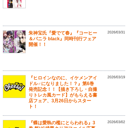
2026/03/31
朱神宝氏『愛でて春』『コーヒー
＆バニラ black』同時刊行フェア
開催！！
2026/03/19
『ヒロインなのに、イケメンアイ
ドル♂になりました！？』第6巻
発売記念！！【描き下ろし・自撮
りトレカ風カード】がもらえる書
店フェア、3月26日からスター
ト！
2026/03/02
『蝶は愛執の檻にとらわれる』3