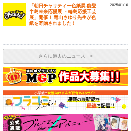
2025/01/16
「朝日チャリティー色紙展-能登
半島未来応援展-・輪島応援工芸
展」開催！ 竜山さゆり先生が色
紙を寄贈されました！
さらに過去のニュース >