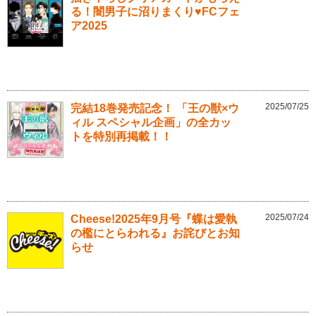
る！闇男子に沼りまくり♥FCフェ
ア2025
2025/07/25
完結18巻発売記念！ 「王の獣×ウ
ィル スペシャル企画」の全カッ
トを特別再掲載！！
2025/07/24
Cheese!2025年9月号『蝶は愛執
の檻にとらわれる』お詫びとお知
らせ