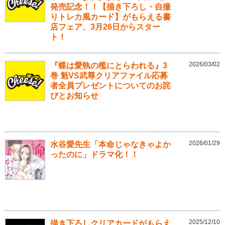
発売記念！！【描き下ろし・自撮
りトレカ風カード】がもらえる書
店フェア、3月26日からスター
ト！
2026/03/02
『蝶は愛執の檻にとらわれる』3
巻 魁VS武尊クリアファイル応募
者全員プレゼントについてのお詫
びとお知らせ
2026/01/29
水谷愛先生「本命じゃなきゃよか
ったのに」ドラマ化！！
2025/12/10
描き下ろしクリアカードがもらえ