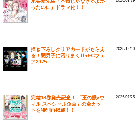
2026/01/29
水谷愛先生「本命じゃなきゃよか
ったのに」ドラマ化！！
2025/12/10
描き下ろしクリアカードがもらえ
る！闇男子に沼りまくり♥FCフェ
ア2025
2025/07/25
完結18巻発売記念！ 「王の獣×ウ
ィル スペシャル企画」の全カッ
トを特別再掲載！！