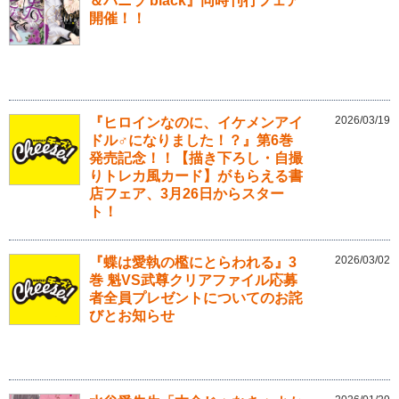
＆バニラ black』同時刊行フェア
開催！！
2026/03/19
『ヒロインなのに、イケメンアイ
ドル♂になりました！？』第6巻
発売記念！！【描き下ろし・自撮
りトレカ風カード】がもらえる書
店フェア、3月26日からスター
ト！
2026/03/02
『蝶は愛執の檻にとらわれる』3
巻 魁VS武尊クリアファイル応募
者全員プレゼントについてのお詫
びとお知らせ