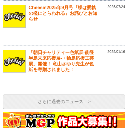
2025/07/24
Cheese!2025年9月号『蝶は愛執
の檻にとらわれる』お詫びとお知
らせ
2025/01/16
「朝日チャリティー色紙展-能登
半島未来応援展-・輪島応援工芸
展」開催！ 竜山さゆり先生が色
紙を寄贈されました！
さらに過去のニュース >