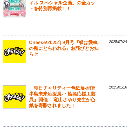
ィル スペシャル企画」の全カッ
トを特別再掲載！！
2025/07/24
Cheese!2025年9月号『蝶は愛執
の檻にとらわれる』お詫びとお知
らせ
2025/01/16
「朝日チャリティー色紙展-能登
半島未来応援展-・輪島応援工芸
展」開催！ 竜山さゆり先生が色
紙を寄贈されました！