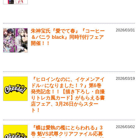
2026/03/31
朱神宝氏『愛でて春』『コーヒー
＆バニラ black』同時刊行フェア
開催！！
2026/03/19
『ヒロインなのに、イケメンアイ
ドル♂になりました！？』第6巻
発売記念！！【描き下ろし・自撮
りトレカ風カード】がもらえる書
店フェア、3月26日からスター
ト！
2026/03/02
『蝶は愛執の檻にとらわれる』3
巻 魁VS武尊クリアファイル応募