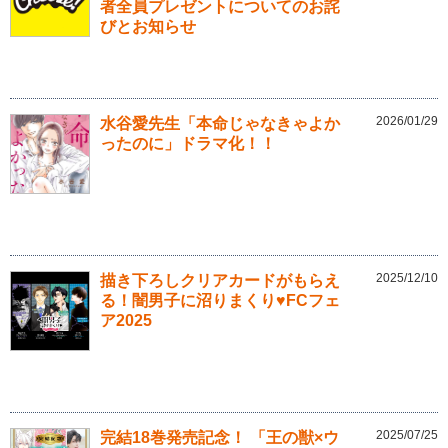
者全員プレゼントについてのお詫
びとお知らせ
2026/01/29
水谷愛先生「本命じゃなきゃよか
ったのに」ドラマ化！！
2025/12/10
描き下ろしクリアカードがもらえ
る！闇男子に沼りまくり♥FCフェ
ア2025
2025/07/25
完結18巻発売記念！ 「王の獣×ウ