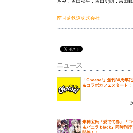
さみ，吉田秋生，吉田史朗，吉田戦
南阿蘇鉄道株式会社
「Cheese!」創刊30周年
＆コラボカフェスタート！
2
朱神宝氏『愛でて春』『コ
＆バニラ black』同時刊
開催！！