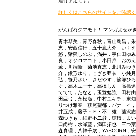
運行予定です。
詳しくはこちらのサイトをご確認く
がんばれクマモト！ マンガよせが
青木琴美，青野春秋，青山剛昌，朱
恵，安西信行，五十嵐大介，いくえ
悠，猪熊しのぶ，渦井，宇仁田ゆみ
良，オジロマコト，小田扉，おのえ
薫，川端新，菊池直恵，北川みゆき
介，鍬形ゆり，こざき亜衣，小純月
弘，笹乃さい，さだやす，篠塚ひろ
ぐ，高木ユーナ，高橋しん，高橋遠
ててて，たなと，玉置勉強，田村由
田亜弓，永松潔，中村ユキチ，奈知
りつけ雅春，萩尾望都，バナーイ，
井五成，藤子・Ｆ・不二雄，藤沢志
森ゆきも，細野不二彦，穂積，まい
口尚樹，水瀬藍，満田拓也，三つ葉
森真理，八神千歳，YASCORN