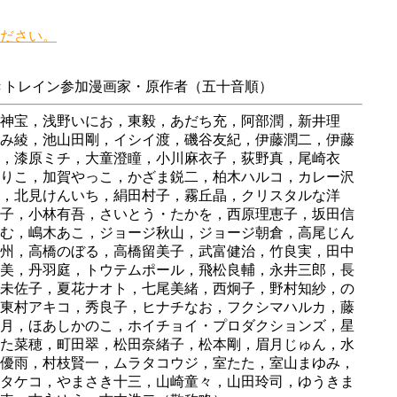
ださい。
きトレイン参加漫画家・原作者（五十音順）
神宝，浅野いにお，東毅，あだち充，阿部潤，新井理
み綾，池山田剛，イシイ渡，磯谷友紀，伊藤潤二，伊藤
，漆原ミチ，大童澄瞳，小川麻衣子，荻野真，尾崎衣
りこ，加賀やっこ，かざま鋭二，柏木ハルコ，カレー沢
，北見けんいち，絹田村子，霧丘晶，クリスタルな洋
子，小林有吾，さいとう・たかを，西原理恵子，坂田信
む，嶋木あこ，ジョージ秋山，ジョージ朝倉，高尾じん
州，高橋のぼる，高橋留美子，武富健治，竹良実，田中
美，丹羽庭，トウテムポール，飛松良輔，永井三郎，長
未佐子，夏花ナオト，七尾美緒，西炯子，野村知紗，の
東村アキコ，秀良子，ヒナチなお，フクシマハルカ，藤
月，ほあしかのこ，ホイチョイ・プロダクションズ，星
た菜穂，町田翠，松田奈緒子，松本剛，眉月じゅん，水
優雨，村枝賢一，ムラタコウジ，室たた，室山まゆみ，
，安タケコ，やまさき十三，山崎童々，山田玲司，ゆうきま