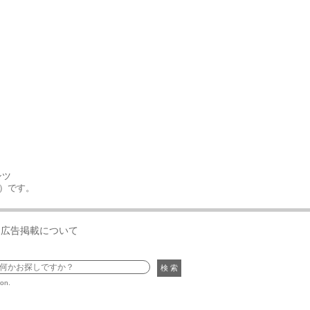
ンツ
号）です。
広告掲載について
検 索
ion.