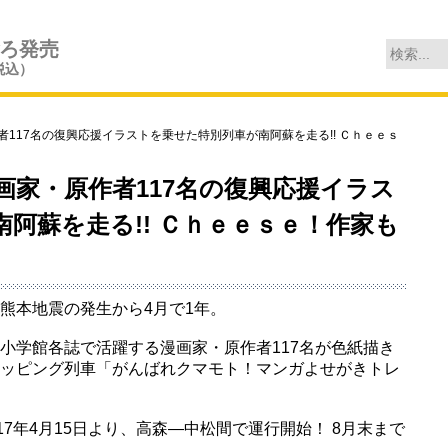
ごろ発売
税込）
17名の復興応援イラストを乗せた特別列車が南阿蘇を走る!! Ｃｈｅｅｓ
家・原作者117名の復興応援イラス
阿蘇を走る!! Ｃｈｅｅｓｅ！作家も
熊本地震の発生から4月で1年。
小学館各誌で活躍する漫画家・原作者117名が色紙描き
ッピング列車「がんばれクマモト！マンガよせがきトレ
17年4月15日より、高森―中松間で運行開始！ 8月末まで