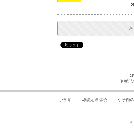
2
さ
A
使用許諾
小学館
雑誌定期購読
小学館
© S