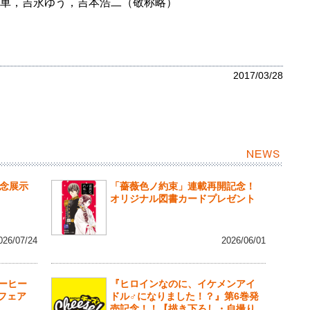
車，吉永ゆう，吉本浩二（敬称略）
2017/03/28
記念展示
「薔薇色ノ約束」連載再開記念！
オリジナル図書カードプレゼント
026/07/24
2026/06/01
ーヒー
『ヒロインなのに、イケメンアイ
行フェア
ドル♂になりました！？』第6巻発
売記念！！【描き下ろし・自撮り