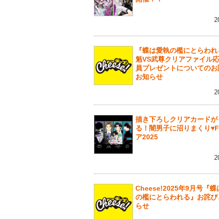
2
『蝶は愛執の檻にとらわれ
魁VS武尊クリアファイル
員プレゼントについてのお
お知らせ
2
描き下ろしクリアカードが
る！闇男子に沼りまくり♥F
ア2025
2
Cheese!2025年9月号『
の檻にとらわれる』お詫び
らせ