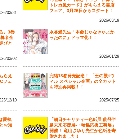
トレカ風カード】がもらえる書店
フェア、3月26日からスタート！
026/03/31
2026/03/19
る』3巻
水谷愛先生「本命じゃなきゃよか
応募者全
ったのに」ドラマ化！！
詫びと
2026/01/29
026/03/02
もらえ
完結18巻発売記念！ 「王の獣×ウ
Cフェ
ィル スペシャル企画」の全カット
を特別再掲載！！
025/12/10
2025/07/25
蝶は愛執
「朝日チャリティー色紙展-能登半
とお知
島未来応援展-・輪島応援工芸展」
開催！ 竜山さゆり先生が色紙を寄
贈されました！