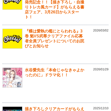
発売記念！！【描き下ろし・自撮
りトレカ風カード】がもらえる書
店フェア、3月26日からスター
ト！
2026/03/02
『蝶は愛執の檻にとらわれる』3
巻 魁VS武尊クリアファイル応募
者全員プレゼントについてのお詫
びとお知らせ
2026/01/29
水谷愛先生「本命じゃなきゃよか
ったのに」ドラマ化！！
2025/12/10
描き下ろしクリアカードがもらえ