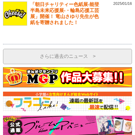
2025/01/16
「朝日チャリティー色紙展-能登
半島未来応援展-・輪島応援工芸
展」開催！ 竜山さゆり先生が色
紙を寄贈されました！
さらに過去のニュース >