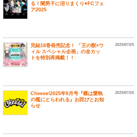
る！闇男子に沼りまくり♥FCフェ
ア2025
2025/07/25
完結18巻発売記念！ 「王の獣×ウ
ィル スペシャル企画」の全カッ
トを特別再掲載！！
2025/07/24
Cheese!2025年9月号『蝶は愛執
の檻にとらわれる』お詫びとお知
らせ