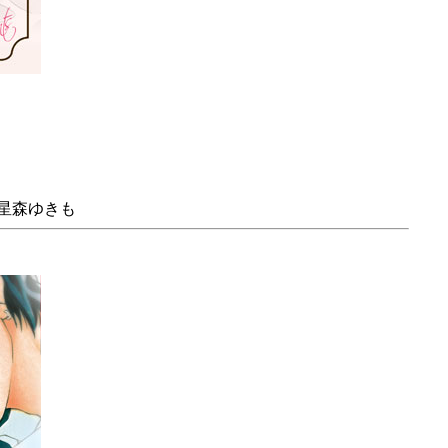
星森ゆきも