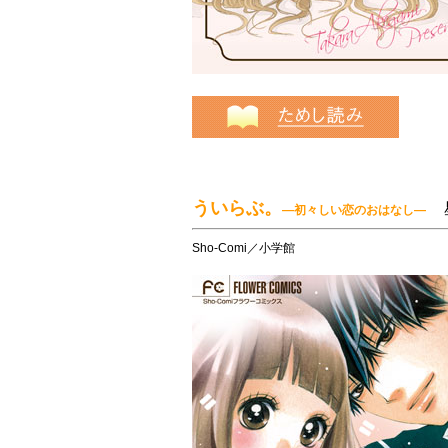
ういらぶ。
―初々しい恋のおはなし―
Sho-Comi／小学館