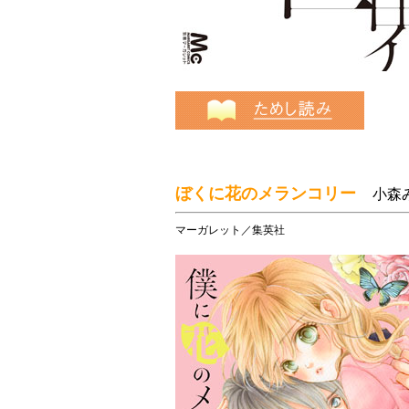
ぼくに花のメランコリー
小森
マーガレット／集英社