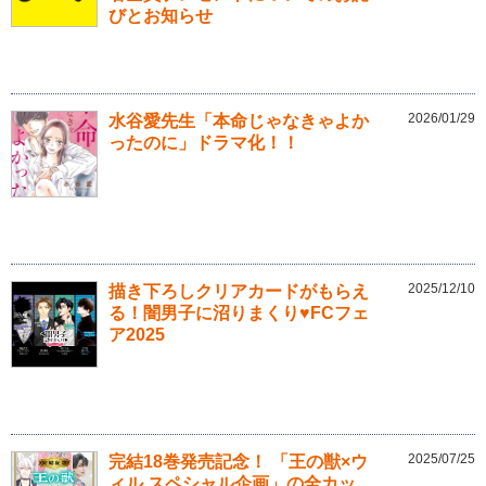
びとお知らせ
2026/01/29
水谷愛先生「本命じゃなきゃよか
ったのに」ドラマ化！！
2025/12/10
描き下ろしクリアカードがもらえ
る！闇男子に沼りまくり♥FCフェ
ア2025
2025/07/25
完結18巻発売記念！ 「王の獣×ウ
ィル スペシャル企画」の全カッ