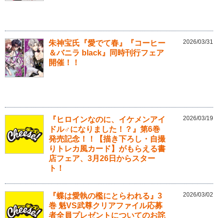
2026/03/31
朱神宝氏『愛でて春』『コーヒー
＆バニラ black』同時刊行フェア
開催！！
2026/03/19
『ヒロインなのに、イケメンアイ
ドル♂になりました！？』第6巻
発売記念！！【描き下ろし・自撮
りトレカ風カード】がもらえる書
店フェア、3月26日からスター
ト！
2026/03/02
『蝶は愛執の檻にとらわれる』3
巻 魁VS武尊クリアファイル応募
者全員プレゼントについてのお詫