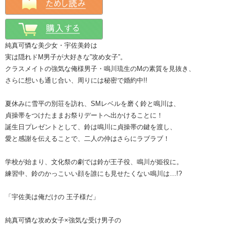
純真可憐な美少女・宇佐美鈴は
実は隠れドM男子が大好きな”攻め女子”。
クラスメイトの強気な俺様男子・鳴川琉生のMの素質を見抜き、
さらに想いも通じ合い、周りには秘密で婚約中!!
夏休みに雪平の別荘を訪れ、SMレベルを磨く鈴と鳴川は、
貞操帯をつけたままお祭りデートへ出かけることに！
誕生日プレゼントとして、鈴は鳴川に貞操帯の鍵を渡し、
愛と感謝を伝えることで、二人の仲はさらにラブラブ！
学校が始まり、文化祭の劇では鈴が王子役、鳴川が姫役に。
練習中、鈴のかっこいい顔を誰にも見せたくない鳴川は…!?
「宇佐美は俺だけの 王子様だ」
純真可憐な攻め女子×強気な受け男子の