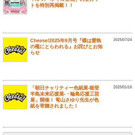
トを特別再掲載！！
2025/07/24
Cheese!2025年9月号『蝶は愛執
の檻にとらわれる』お詫びとお知
らせ
2025/01/16
「朝日チャリティー色紙展-能登
半島未来応援展-・輪島応援工芸
展」開催！ 竜山さゆり先生が色
紙を寄贈されました！