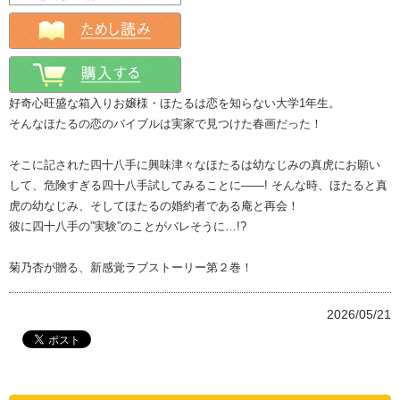
好奇心旺盛な箱入りお嬢様・ほたるは恋を知らない大学1年生。
そんなほたるの恋のバイブルは実家で見つけた春画だった！
そこに記された四十八手に興味津々なほたるは幼なじみの真虎にお願い
して、危険すぎる四十八手試してみることに――! そんな時、ほたると真
虎の幼なじみ、そしてほたるの婚約者である庵と再会！
彼に四十八手の”実験”のことがバレそうに…!?
菊乃杏が贈る、新感覚ラブストーリー第２巻！
2026/05/21