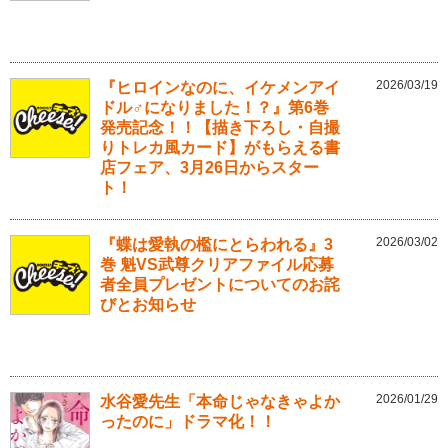
2026/03/19
『ヒロインなのに、イケメンアイ
ドル♂になりました！？』第6巻
発売記念！！【描き下ろし・自撮
りトレカ風カード】がもらえる書
店フェア、3月26日からスター
ト！
2026/03/02
『蝶は愛執の檻にとらわれる』3
巻 魁VS武尊クリアファイル応募
者全員プレゼントについてのお詫
びとお知らせ
2026/01/29
水谷愛先生「本命じゃなきゃよか
ったのに」ドラマ化！！