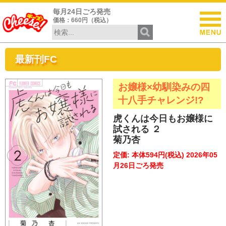
毎月24日ごろ発売
価格：660円（税込）
最新刊FC
お嬢様×幼馴染みの四
十八手チャレンジ!?
虎くんは今日もお嬢様に
試される ２
菊乃杏
定価: 本体594円(税込) 2026年05
月26日ごろ発売