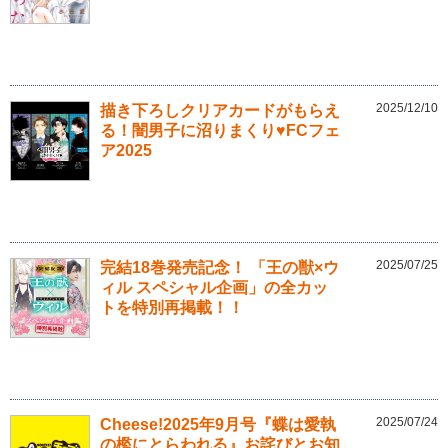
2025/12/10
描き下ろしクリアカードがもらえ
る！闇男子に沼りまくり♥FCフェ
ア2025
2025/07/25
完結18巻発売記念！ 「王の獣×ウ
ィル スペシャル企画」の全カッ
トを特別再掲載！！
2025/07/24
Cheese!2025年9月号『蝶は愛執
の檻にとらわれる』お詫びとお知