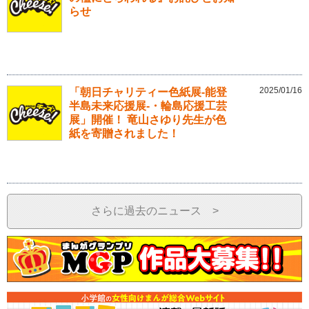
らせ
2025/01/16
「朝日チャリティー色紙展-能登
半島未来応援展-・輪島応援工芸
展」開催！ 竜山さゆり先生が色
紙を寄贈されました！
さらに過去のニュース >