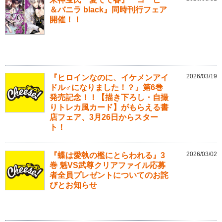
＆バニラ black』同時刊行フェア
開催！！
2026/03/19
『ヒロインなのに、イケメンアイ
ドル♂になりました！？』第6巻
発売記念！！【描き下ろし・自撮
りトレカ風カード】がもらえる書
店フェア、3月26日からスター
ト！
2026/03/02
『蝶は愛執の檻にとらわれる』3
巻 魁VS武尊クリアファイル応募
者全員プレゼントについてのお詫
びとお知らせ