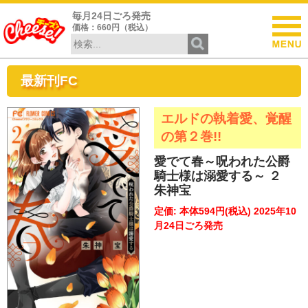
毎月24日ごろ発売
価格：660円（税込）
最新刊FC
エルドの執着愛、覚醒
の第２巻!!
愛でて春～呪われた公爵
騎士様は溺愛する～ ２
朱神宝
定価: 本体594円(税込) 2025年10
月24日ごろ発売