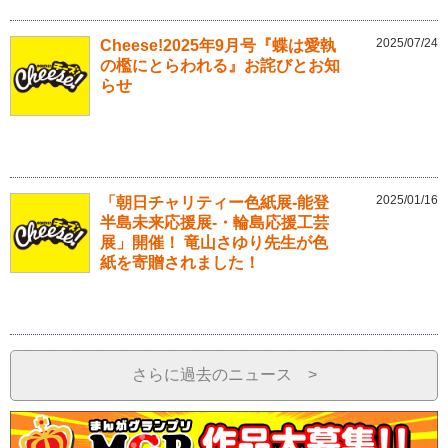
2025/07/24
Cheese!2025年9月号『蝶は愛執
の檻にとらわれる』お詫びとお知
らせ
2025/01/16
「朝日チャリティー色紙展-能登
半島未来応援展-・輪島応援工芸
展」開催！ 竜山さゆり先生が色
紙を寄贈されました！
さらに過去のニュース >