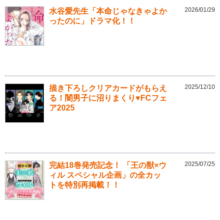
2026/01/29
水谷愛先生「本命じゃなきゃよか
ったのに」ドラマ化！！
2025/12/10
描き下ろしクリアカードがもらえ
る！闇男子に沼りまくり♥FCフェ
ア2025
2025/07/25
完結18巻発売記念！ 「王の獣×ウ
ィル スペシャル企画」の全カッ
トを特別再掲載！！