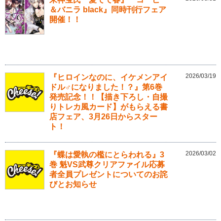
＆バニラ black』同時刊行フェア
開催！！
2026/03/19
『ヒロインなのに、イケメンアイ
ドル♂になりました！？』第6巻
発売記念！！【描き下ろし・自撮
りトレカ風カード】がもらえる書
店フェア、3月26日からスター
ト！
2026/03/02
『蝶は愛執の檻にとらわれる』3
巻 魁VS武尊クリアファイル応募
者全員プレゼントについてのお詫
びとお知らせ