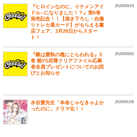
2026/03/19
『ヒロインなのに、イケメンアイ
ドル♂になりました！？』第6巻
発売記念！！【描き下ろし・自撮
りトレカ風カード】がもらえる書
店フェア、3月26日からスター
ト！
2026/03/02
『蝶は愛執の檻にとらわれる』3
巻 魁VS武尊クリアファイル応募
者全員プレゼントについてのお詫
びとお知らせ
2026/01/29
水谷愛先生「本命じゃなきゃよか
ったのに」ドラマ化！！