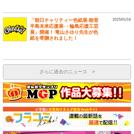
2025/01/16
「朝日チャリティー色紙展-能登
半島未来応援展-・輪島応援工芸
展」開催！ 竜山さゆり先生が色
紙を寄贈されました！
さらに過去のニュース >