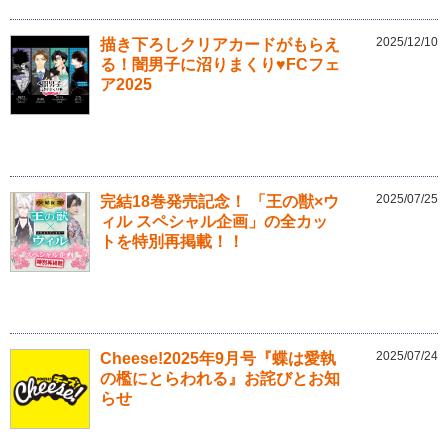
2025/12/10
描き下ろしクリアカードがもらえ
る！闇男子に沼りまくり♥FCフェ
ア2025
2025/07/25
完結18巻発売記念！ 「王の獣×ウ
ィル スペシャル企画」の全カッ
トを特別再掲載！！
2025/07/24
Cheese!2025年9月号『蝶は愛執
の檻にとらわれる』お詫びとお知
らせ