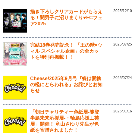
2025/12/10
描き下ろしクリアカードがもらえ
る！闇男子に沼りまくり♥FCフェ
ア2025
2025/07/25
完結18巻発売記念！ 「王の獣×ウ
ィル スペシャル企画」の全カッ
トを特別再掲載！！
2025/07/24
Cheese!2025年9月号『蝶は愛執
の檻にとらわれる』お詫びとお知
らせ
2025/01/16
「朝日チャリティー色紙展-能登
半島未来応援展-・輪島応援工芸
展」開催！ 竜山さゆり先生が色
紙を寄贈されました！