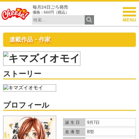
毎月24日ごろ発売
価格：660円（税込）
連載作品・作家
ストーリー
プロフィール
誕 生 日
9月7日
血 液 型
B型