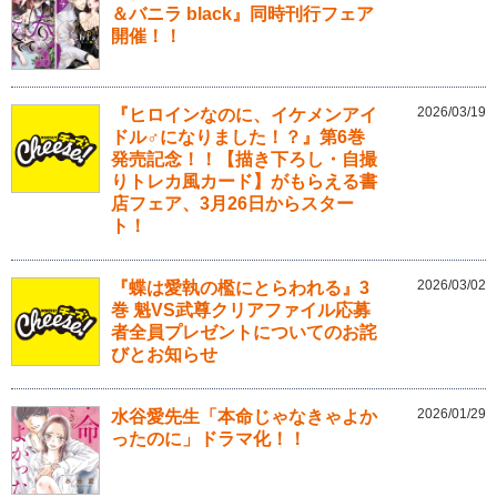
＆バニラ black』同時刊行フェア
開催！！
2026/03/19
『ヒロインなのに、イケメンアイ
ドル♂になりました！？』第6巻
発売記念！！【描き下ろし・自撮
りトレカ風カード】がもらえる書
店フェア、3月26日からスター
ト！
2026/03/02
『蝶は愛執の檻にとらわれる』3
巻 魁VS武尊クリアファイル応募
者全員プレゼントについてのお詫
びとお知らせ
2026/01/29
水谷愛先生「本命じゃなきゃよか
ったのに」ドラマ化！！