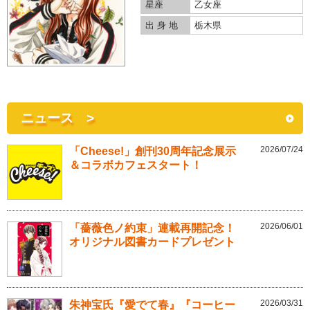
星座
乙女座
出 身 地
栃木県
ニュース >
2026/07/24
「Cheese!」創刊30周年記念展示
＆コラボカフェスタート！
2026/06/01
「薔薇色ノ約束」連載再開記念！
オリジナル図書カードプレゼント
2026/03/31
朱神宝氏『愛でて春』『コーヒー